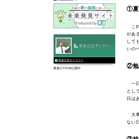
①夏
これ
があ
して
いの
東進広告ギャラリー
②勉
東進のTVCM公開中
一日
とし
日は
大事
ない