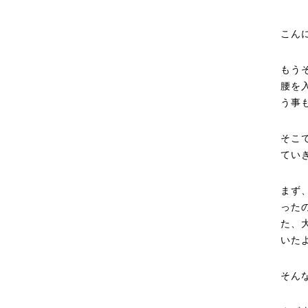
こん
もう
腰を
う事
そこ
てい
まず
った
た、
いた
そん