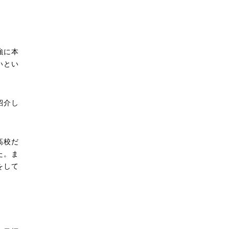
強に本
いとい
紹介し
高校だ
た。ま
をして