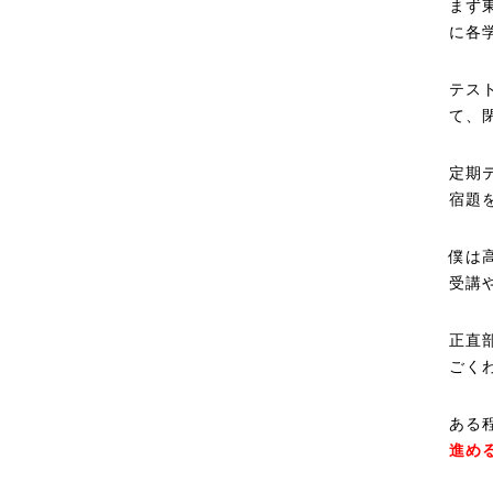
まず
に各
テス
て、
定期
宿題
僕は
受講
正直
ごく
ある
進め