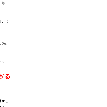
、毎日
は、ま
勉強に
？？
ざる
対する
い！！