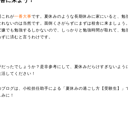
舎に来よう！
これが
一番大事
です。夏休みのような長期休みに家にいると、勉
なれないのは当然です。面倒くさがらずにまずは校舎に来ましょう
ば嫌でも勉強するしかないので、しっかりと勉強時間が取れて、勉
わずに済むと言うわけです。
がだったでしょうか？是非参考にして、夏休みだらけすぎないよう
生活してください！
のブログは、小松担任助手による「夏休みの過ごし方【受験生】」
しみに！