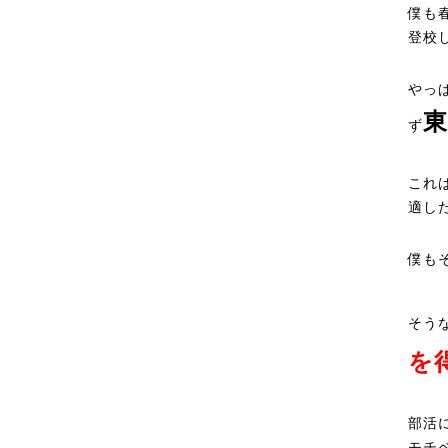
僕も
登校
やっ
ず
これ
適し
僕も
そう
を
部活
モチ