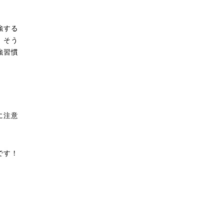
強する
。そう
強習慣
に注意
です！