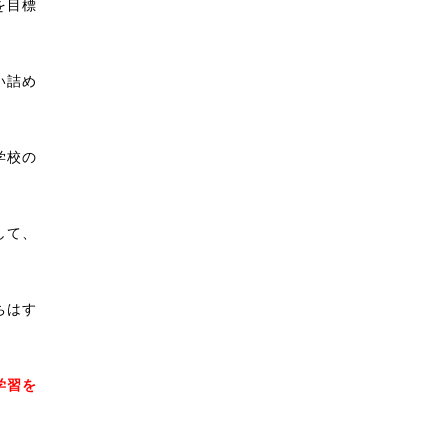
を目標
い詰め
学校の
して、
ちはす
学習を