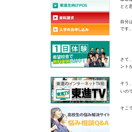
とと
自分
です
さて
ント
そう
いの
そこ