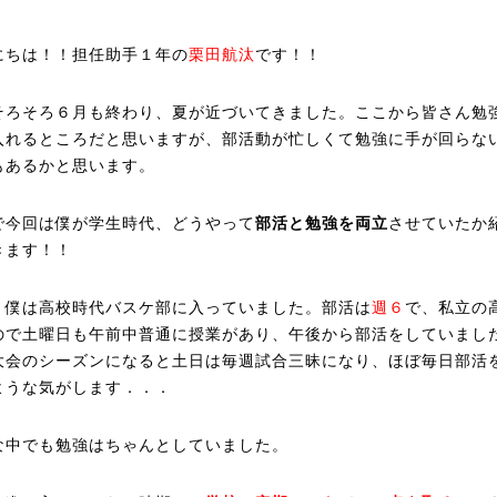
にちは！！担任助手１年の
栗田航汰
です！！
そろそろ６月も終わり、夏が近づいてきました。ここから皆さん勉
入れるところだと思いますが、部活動が忙しくて勉強に手が回らな
もあるかと思います。
で今回は僕が学生時代、どうやって
部活と勉強を両立
させていたか
きます！！
、僕は高校時代バスケ部に入っていました。部活は
週６
で、私立の
ので土曜日も午前中普通に授業があり、午後から部活をしていまし
大会のシーズンになると土日は毎週試合三昧になり、ほぼ毎日部活
ような気がします．．．
な中でも勉強はちゃんとしていました。