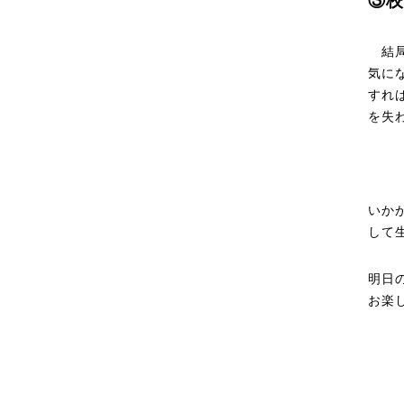
③校
結局
気に
すれ
を失
いか
して
明日
お楽