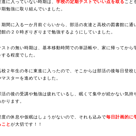
東進に入っていない時期は、
学校の定期テストでいい点を取る
こと
学期勉強に取り組んでいました。
ト期間に入る一か月前ぐらいから、部活の友達と高校の図書館に通
閉館の２０時ぎりぎりまで勉強するようにしていました。
テストの無い時期は、基本移動時間での単語帳や、家に帰ってから
をする程度でした。
高校２年生の冬に東進に入ったので、そこからは部活の後毎日登校
やマスターを進めていました。
部活の後の受講や勉強は疲れているし、眠くて集中が続かない気持
わかります。
程度の休息や仮眠はしょうがないので、それも込みで
毎日計画的に
ること
が大切です！！