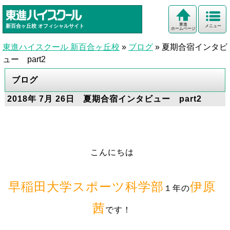
東進
新百合ヶ丘校
オフィシャルサイト
メニュー
ホームページ
東進ハイスクール 新百合ヶ丘校
»
ブログ
»
夏期合宿インタビ
ュー part2
ブログ
2018年 7月 26日 夏期合宿インタビュー part2
こんにちは
早稲田大学スポーツ科学部
伊原
１年の
茜
です！