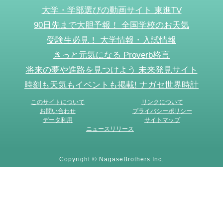
大学・学部選びの動画サイト 東進TV
90日先まで大胆予報！ 全国学校のお天気
受験生必見！ 大学情報・入試情報
きっと元気になる Proverb格言
将来の夢や進路を見つけよう 未来発見サイト
時刻も天気もイベントも掲載! ナガセ世界時計
このサイトについて
リンクについて
お問い合わせ
プライバシーポリシー
データ利用
サイトマップ
ニュースリリース
Copyright © NagaseBrothers Inc.