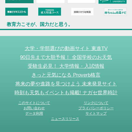
教育力こそが、国力だと思う。
大学・学部選びの動画サイト 東進TV
90日先まで大胆予報！ 全国学校のお天気
受験生必見！ 大学情報・入試情報
きっと元気になる Proverb格言
将来の夢や進路を見つけよう 未来発見サイト
時刻も天気もイベントも掲載! ナガセ世界時計
このサイトについて
リンクについて
お問い合わせ
プライバシーポリシー
データ利用
サイトマップ
ニュースリリース