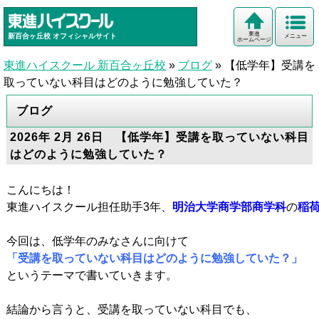
東進
新百合ヶ丘校
オフィシャルサイト
メニュー
ホームページ
東進ハイスクール 新百合ヶ丘校
»
ブログ
»
【低学年】受講を
取っていない科目はどのように勉強していた？
ブログ
2026年 2月 26日 【低学年】受講を取っていない科目
はどのように勉強していた？
こんにちは！

東進ハイスクール担任助手3年、
明治大学商学部商学科
の
稲
「受講を取っていない科目はどのように勉強していた？」
というテーマで書いていきます。
