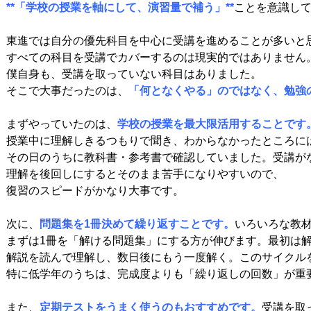
**「学校の授業を軸にして、演習量で補う」**
ことを意識して
東進では自分の優先科目を中心に受講を進めることが多いと思
すべての科目を受講でカバーするのは現実的ではありません。
僕自身も、受講を取っていない科目はありました。

そこで大事だったのは、
「何となくやる」のではなく、勉強
まずやっていたのは、
学校の授業を最大限活用することです
授業中に理解しきるつもりで聞き、わからなかったところには
その日のうちに教科書・参考書で確認していました。受講がな
理解を後回しにするとそのまま苦手になりやすいので、

復習のスピードがかなり大事です。

次に、
問題集を1冊決めて繰り返すことです。
いろいろな教材
まずは1冊を「解ける問題集」にする方が伸びます。最初は解
解説を読んで理解し、数日後にもう一度解く。このサイクルを
特に低学年のうちは、完成度よりも「繰り返しの回数」が重要
また、
定期テストをうまく使うのもおすすめです。
受講を取