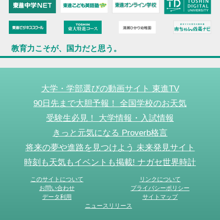
教育力こそが、国力だと思う。
大学・学部選びの動画サイト 東進TV
90日先まで大胆予報！ 全国学校のお天気
受験生必見！ 大学情報・入試情報
きっと元気になる Proverb格言
将来の夢や進路を見つけよう 未来発見サイト
時刻も天気もイベントも掲載! ナガセ世界時計
このサイトについて
リンクについて
お問い合わせ
プライバシーポリシー
データ利用
サイトマップ
ニュースリリース