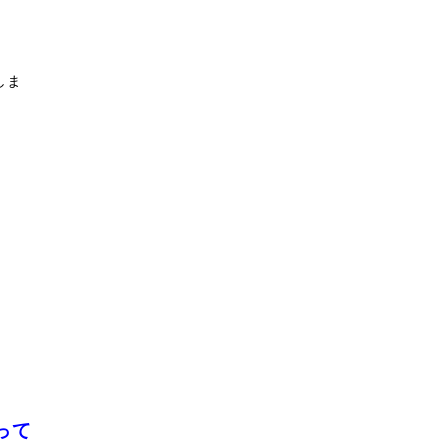
しま
って