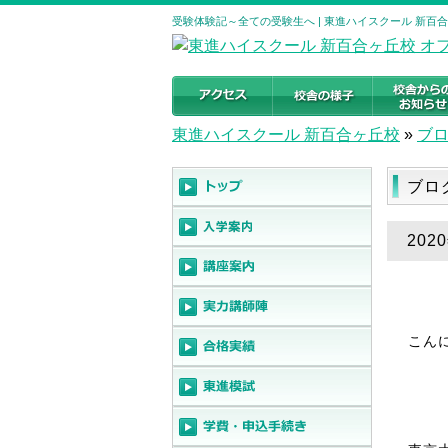
受験体験記～全ての受験生へ | 東進ハイスクール 新百
東進ハイスクール 新百合ヶ丘校
»
ブ
ブロ
20
こん