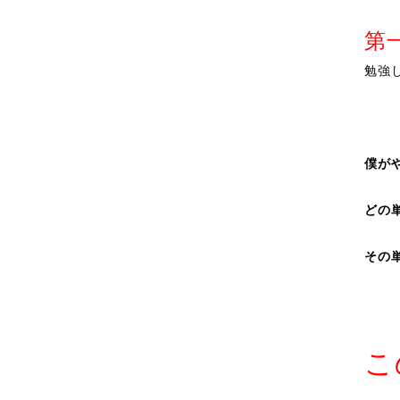
第
勉強
僕が
どの
その
こ