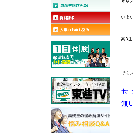
東京
いよ
高3
でも
せ
無