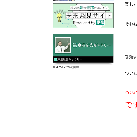
楽し
それ
受験
東進広告ギャラリー
東進のTVCM公開中
つい
つい
で