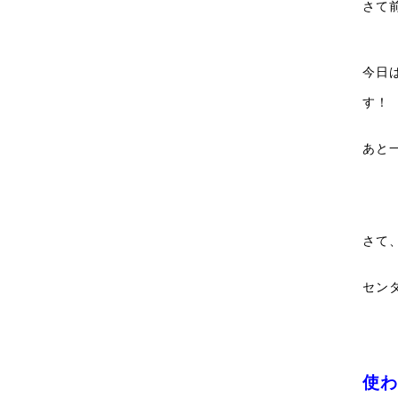
さて
今日
す！
あと
さて
セン
使わ