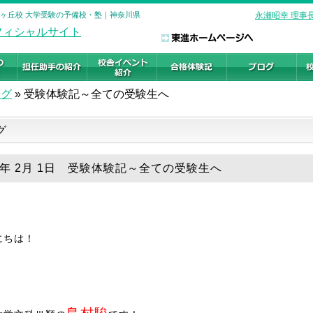
合ヶ丘校 大学受験の予備校・塾｜神奈川県
永瀬昭幸 理事
ログ
»
受験体験記～全ての受験生へ
グ
20年 2月 1日 受験体験記～全ての受験生へ
にちは！