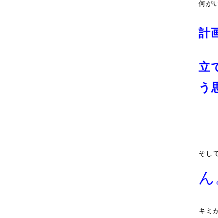
何が
計
立
う
そし
ん
キミ