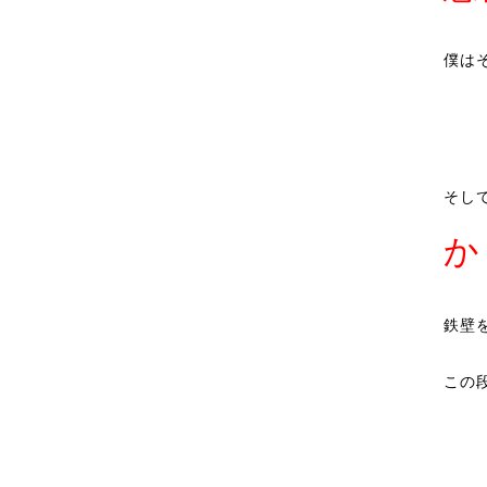
僕は
そし
か
鉄壁
この