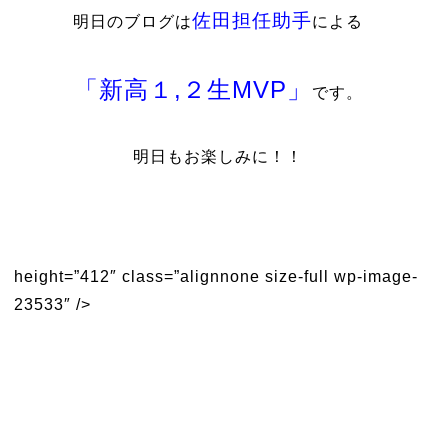
佐田担任助手
明日のブログは
による
「新高１,２生MVP」
です。
明日もお楽しみに！！
height=”412″ class=”alignnone size-full wp-image-
23533″ />