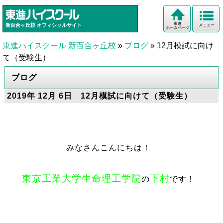
東進
新百合ヶ丘校
オフィシャルサイト
メニュー
ホームページ
東進ハイスクール 新百合ヶ丘校
»
ブログ
»
12月模試に向け
て（受験生）
ブログ
2019年 12月 6日 12月模試に向けて（受験生）
みなさんこんにちは！
東京工業大学生命理工学院
下村
の
です！