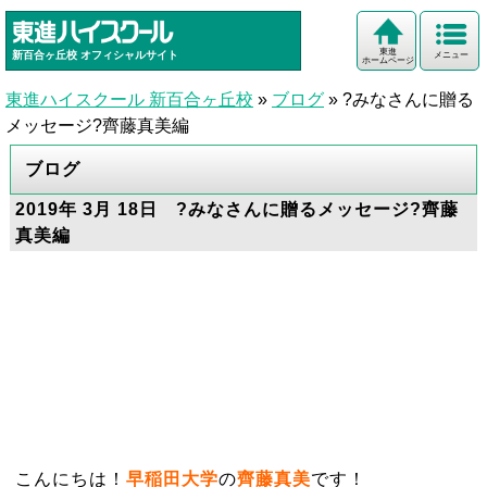
東進
新百合ヶ丘校
オフィシャルサイト
メニュー
ホームページ
東進ハイスクール 新百合ヶ丘校
»
ブログ
»
?みなさんに贈る
メッセージ?齊藤真美編
ブログ
2019年 3月 18日 ?みなさんに贈るメッセージ?齊藤
真美編
こんにちは！
早稲田大学
の
齊藤真美
です！