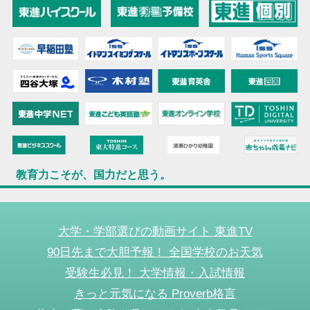
教育力こそが、国力だと思う。
大学・学部選びの動画サイト 東進TV
90日先まで大胆予報！ 全国学校のお天気
受験生必見！ 大学情報・入試情報
きっと元気になる Proverb格言