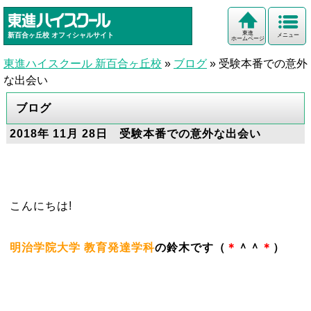
東進
新百合ヶ丘校
オフィシャルサイト
メニュー
ホームページ
東進ハイスクール 新百合ヶ丘校
»
ブログ
»
受験本番での意外
な出会い
ブログ
2018年 11月 28日 受験本番での意外な出会い
こんにちは!
明治学院大学 教育発達学科
の鈴木です（
＊
＾＾
＊
）