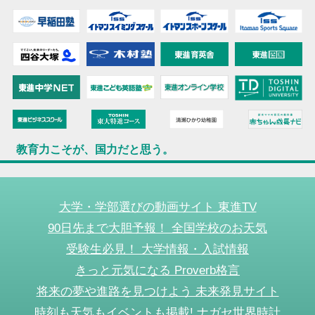
教育力こそが、国力だと思う。
大学・学部選びの動画サイト 東進TV
90日先まで大胆予報！ 全国学校のお天気
受験生必見！ 大学情報・入試情報
きっと元気になる Proverb格言
将来の夢や進路を見つけよう 未来発見サイト
時刻も天気もイベントも掲載! ナガセ世界時計