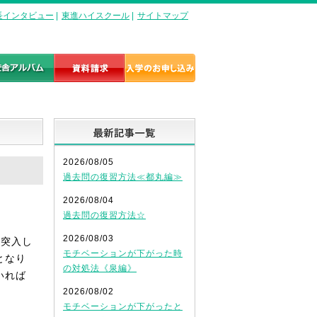
長インタビュー
|
東進ハイスクール
|
サイトマップ
最新記事一覧
2026/08/05
過去問の復習方法≪都丸編≫
2026/08/04
過去問の復習方法☆
2026/08/03
に突入し
モチベーションが下がった時
となり
の対処法《泉編》
いれば
2026/08/02
モチベーションが下がったと