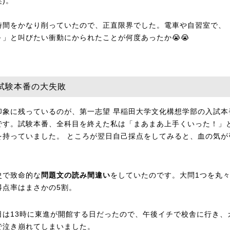
)。
時間をかなり削っていたので、正直限界でした。電車や自習室で、
～」と叫びたい衝動にかられたことが何度あったか😭😭
試験本番の大失敗
印象に残っているのが、第一志望 早稲田大学文化構想学部の入試本
です。試験本番、全科目を終えた私は「まあまあ上手くいった！」
を持っていました。 ところが翌日自己採点をしてみると、血の気が
。
史で致命的な
問題文の読み間違い
をしていたのです。大問1つを丸
得点率はまさかの5割。
日は13時に東進が開館する日だったので、午後イチで校舎に行き、
で泣き崩れてしまいました。