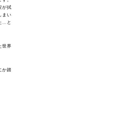
安が拭
しまい
た…と
た世界
にか踏