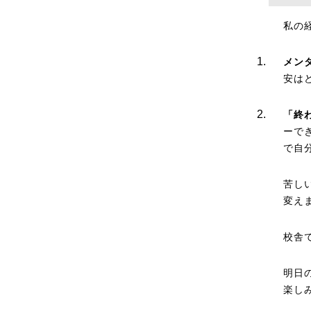
私の
メン
安は
「終
ーで
で自
苦し
変え
校舎
明日
楽しみ