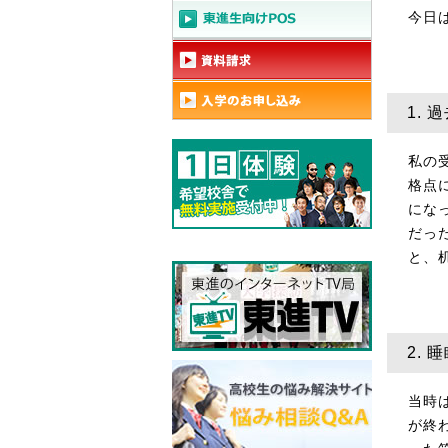
今日
1.
私の
格点
にな
だっ
と、
2.
当時
が終