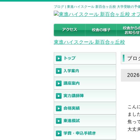
ブログ | 東進ハイスクール 新百合ヶ丘校 大学受験の予備校・
東進ハイスクール 新百合ヶ丘校
ブロ
20
こん
まし
焦っ
大丈