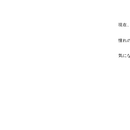
現在
憧れ
気に