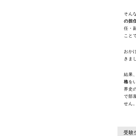
そん
の担
任・
こと
おか
きまし
結果
格
を
界史
で部
せん
受験