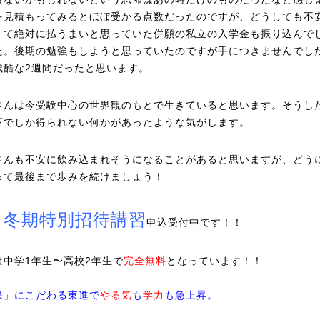
を見積もってみるとほぼ受かる点数だったのですが、どうしても不
くて絶対に払うまいと思っていた併願の私立の入学金も振り込んで
た。後期の勉強もしようと思っていたのですが手につきませんでし
残酷な2週間だったと思います。
さんは今受験中心の世界観のもとで生きていると思います。そうし
下でしか得られない何かがあったような気がします。
さんも不安に飲み込まれそうになることがあると思いますが、どう
って最後まで歩みを続けましょう！
冬期特別招待講習
、
申込受付中です！！
は中学1年生〜高校2年生で
完全無料
となっています！！
果」にこだわる東進で
やる気
も
学力
も急上昇。