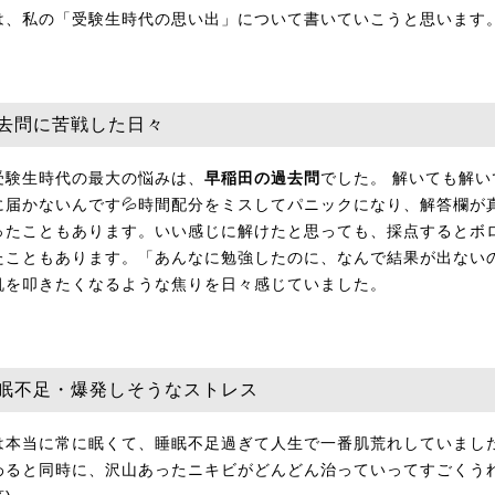
は、私の「受験生時代の思い出」について書いていこうと思います
 過去問に苦戦した日々
受験生時代の最大の悩みは、
早稲田の過去問
でした。 解いても解い
に届かないんです💦時間配分をミスしてパニックになり、解答欄が
ったこともあります。いい感じに解けたと思っても、採点するとボ
たこともあります。「あんなに勉強したのに、なんで結果が出ない
机を叩きたくなるような焦りを日々感じていました。
 睡眠不足・爆発しそうなストレス
は本当に常に眠くて、睡眠不足過ぎて人生で一番肌荒れしていました
わると同時に、沢山あったニキビがどんどん治っていってすごくう