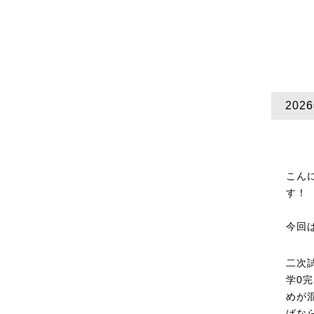
20
こん
す！
今回
二次
学0
めが
ばな