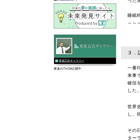
った笑
睡眠
～～
３．
東進広告ギャラリー
一番
東進のTVCM公開中
来事
確信
した
世界
し、
その
ター