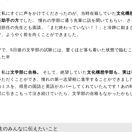
な私にすぐに声をかけてくださったのが、当時在籍していた
文化構
任助手の方
でした。 憧れの学部に通う先輩に話を聞いてもらい、さ
副担任の先生とも面談。「まだ終わっていない！！」と冷静に励ま
で、ようやく前を向くことができました。
げで、5日後の文学部の試験には、驚くほど落ち着いた状態で臨む
た🌸
、私は
文学部に合格。
そして、絶望していた
文化構想学部も、実は
いただくことができ、憧れの第一志望校に進学することができまし
のミスを、得意の国語と英語がカバーしてくれていたんです！あの
屋に引きこもって泣き続けていたら、文学部の合格もなかったかも
。
生のみんなに伝えたいこと