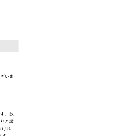
ございま
ます。数
焦りと諦
なけれ
ます。