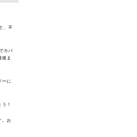
と、不
！
でカバ
最後ま
ギーに
ょう！
す。お