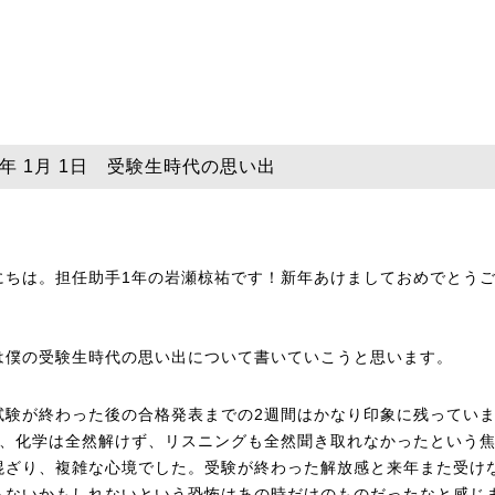
26年 1月 1日 受験生時代の思い出
にちは。担任助手1年の岩瀬椋祐です！新年あけましておめでとう
は僕の受験生時代の思い出について書いていこうと思います。
試験が終わった後の合格発表までの2週間はかなり印象に残ってい
完、化学は全然解けず、リスニングも全然聞き取れなかったという
混ざり、複雑な心境でした。受験が終わった解放感と来年また受け
らないかもしれないという恐怖はあの時だけのものだったなと感じ