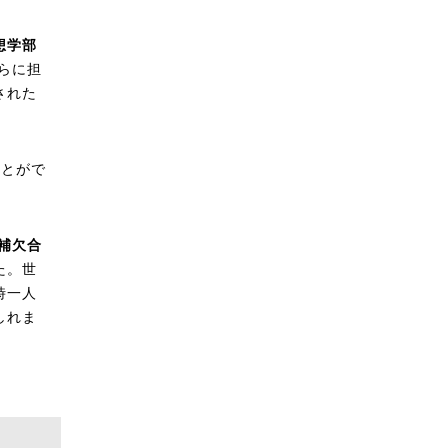
想学部
らに担
された
ことがで
補欠合
た。世
時一人
しれま