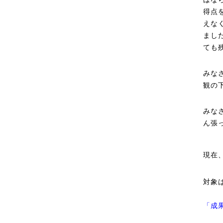
得点
えな
まし
ても
みな
観の
みな
ん張
現在
対象
「成