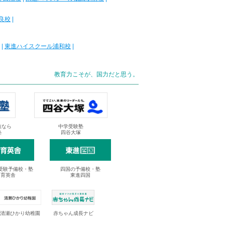
良校
|
|
東進ハイスクール浦和校
|
教育力こそが、国力だと思う。
抜なら
中学受験塾
塾
四谷大塚
受験予備校・塾
四国の予備校・塾
進育英舎
東進四国
清瀬ひかり幼稚園
赤ちゃん成長ナビ