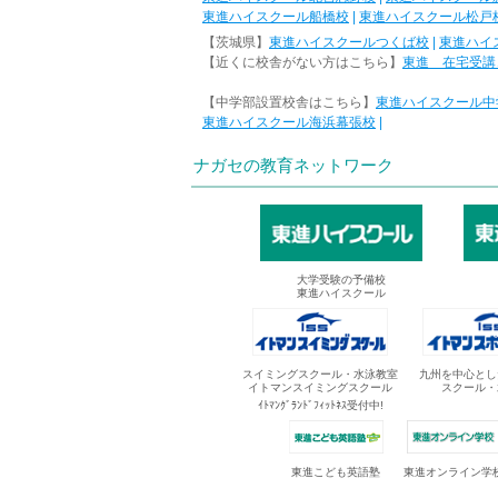
東進ハイスクール船橋校
|
東進ハイスクール松戸
【茨城県】
東進ハイスクールつくば校
|
東進ハイ
【近くに校舎がない方はこちら】
東進 在宅受講
【中学部設置校舎はこちら】
東進ハイスクール中
東進ハイスクール海浜幕張校
|
ナガセの教育ネットワーク
大学受験の予備校
東進ハイスクール
スイミングスクール・水泳教室
九州を中心とし
イトマンスイミングスクール
スクール・
ｲﾄﾏﾝｸﾞﾗﾝﾄﾞﾌｨｯﾄﾈｽ受付中!
東進オンライン学
東進こども英語塾