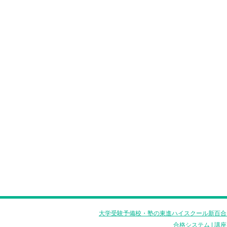
大学受験予備校・塾の東進ハイスクール新百合
合格システム
|
講座