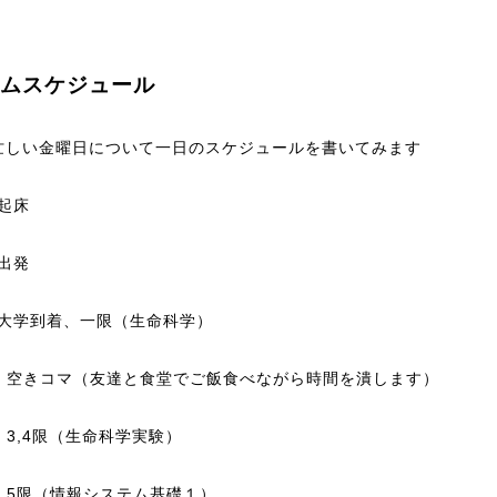
ムスケジュール
忙しい金曜日について一日のスケジュールを書いてみます
 起床
 出発
0 大学到着、一限（生命科学）
:15 空きコマ（友達と食堂でご飯食べながら時間を潰します）
00 3,4限（生命科学実験）
00 5限（情報システム基礎１）