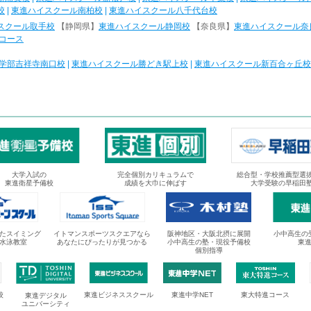
校
|
東進ハイスクール南柏校
|
東進ハイスクール八千代台校
スクール取手校
【静岡県】
東進ハイスクール静岡校
【奈良県】
東進ハイスクール奈
コース
学部吉祥寺南口校
|
東進ハイスクール勝どき駅上校
|
東進ハイスクール新百合ヶ丘校
大学入試の
完全個別カリキュラムで
総合型・学校推薦型選
東進衛星予備校
成績を大巾に伸ばす
大学受験の早稲田
たスイミング
イトマンスポーツスクエアなら
阪神地区・大阪北摂に展開
小中高生の
水泳教室
あなたにぴったりが見つかる
小中高生の塾・現役予備校
東
個別指導
校
東進ビジネススクール
東進中学NET
東大特進コース
東進デジタル
ユニバーシティ