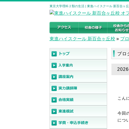
東京大学理科２類の生活 | 東進ハイスクール 新百合ヶ
東進ハイスクール 新百合ヶ丘校
»
ブ
ブロ
20
こん
今回
につ