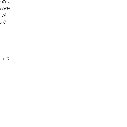
ものは
々が好
すが、
ので、
）
」で