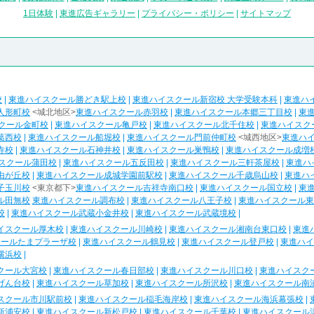
1日体験
|
東進広告ギャラリー
|
プライバシー・ポリシー
|
サイトマップ
校
|
東進ハイスクール勝どき駅上校
|
東進ハイスクール新宿校 大学受験本科
|
東進ハ
人形町校
<城北地区>
東進ハイスクール赤羽校
|
東進ハイスクール本郷三丁目校
|
東
クール金町校
|
東進ハイスクール亀戸校
|
東進ハイスクール北千住校
|
東進ハイスク
葛西校
|
東進ハイスクール船堀校
|
東進ハイスクール門前仲町校
<城西地区>
東進ハ
寺校
|
東進ハイスクール石神井校
|
東進ハイスクール巣鴨校
|
東進ハイスクール成増
スクール蒲田校
|
東進ハイスクール五反田校
|
東進ハイスクール三軒茶屋校
|
東進ハ
由が丘校
|
東進ハイスクール成城学園前駅校
|
東進ハイスクール千歳烏山校
|
東進ハ
子玉川校
<東京都下>
東進ハイスクール吉祥寺南口校
|
東進ハイスクール国立校
|
東
ル田無校
東進ハイスクール調布校
|
東進ハイスクール八王子校
|
東進ハイスクール東
校
|
東進ハイスクール武蔵小金井校
|
東進ハイスクール武蔵境校
|
イスクール厚木校
|
東進ハイスクール川崎校
|
東進ハイスクール湘南台東口校
|
東進
クールたまプラーザ校
|
東進ハイスクール鶴見校
|
東進ハイスクール登戸校
|
東進ハイ
横浜校
|
クール大宮校
|
東進ハイスクール春日部校
|
東進ハイスクール川口校
|
東進ハイスク
げん台校
|
東進ハイスクール草加校
|
東進ハイスクール所沢校
|
東進ハイスクール南
スクール市川駅前校
|
東進ハイスクール稲毛海岸校
|
東進ハイスクール海浜幕張校
|
新浦安校
|
東進ハイスクール新松戸校
|
東進ハイスクール千葉校
|
東進ハイスクール