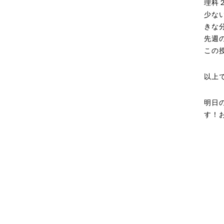
理科
少な
きな
先週
この
以上
明日
す！