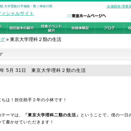
丘校 大学受験の予備校・塾｜神奈川県
永瀬昭幸 理事
ログ
»
東京大学理科２類の生活
グ
26年 5月 31日 東京大学理科２類の生活
にちは！担任助手２年の小林です！
のテーマは、
「東京大学理科二類の生活」
ということで、僕の一日
いて書かせていただきます！