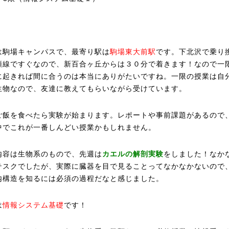
は駒場キャンパスで、最寄り駅は
駒場東大前駅
です。下北沢で乗り
頭線ですぐなので、新百合ヶ丘からは３０分で着きます！なので一
に起きれば間に合うのは本当にありがたいですね。一限の授業は自
生物なので、友達に教えてもらいながら受けています。
ご飯を食べたら実験が始まります。レポートや事前課題があるので
中でこれが一番しんどい授業かもしれません。
内容は生物系のもので、先週は
カエルの解剖実験
をしました！なか
テスクでしたが、実際に臓器を目で見ることってなかなかないので
内構造を知るには必須の過程だなと感じました。
は
情報システム基礎
です！