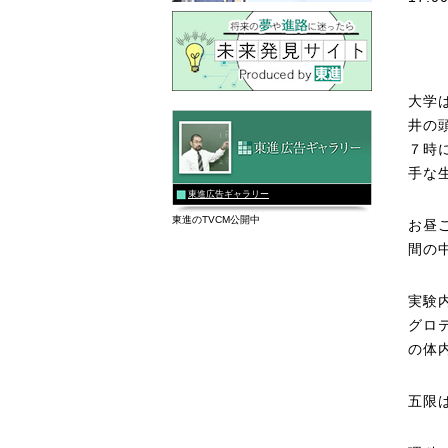
大学
井の
７時
手な
東進広告ギャラリー
東進のTVCM公開中
お昼
間の
実験
グロ
の体
五限