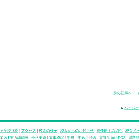
前の記事へ
|
ページ
ヶ丘校TOP
|
アクセス
|
校舎の様子
|
校舎からのお知らせ
|
担任助手の紹介
|
校舎イ
案内
|
実力講師陣
|
合格実績
|
東進模試
|
学費・申込手続き
|
東進生向けPOS
|
資料