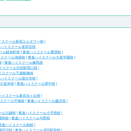
イスクール新宿エルタワー校
|
進ハイスクール茗荷谷校
ール錦糸町校
|
東進ハイスクール豊洲校
|
イスクール池袋校
|
東進ハイスクール大泉学園校
|
校
|
東進ハイスクール練馬校
イスクール渋谷駅西口校
|
イスクール千歳船橋校
進ハイスクール国分寺校
|
久留米校
|
東進ハイスクール府中校
|
ハイスクール新百合ヶ丘校
|
スクール平塚校
|
東進ハイスクール藤沢校
|
ール川越校
|
東進ハイスクール小手指校
|
浦和校
|
東進ハイスクール与野校
東進ハイスクール柏校
|
津田沼校
|
東進ハイスクール成田駅前校
|