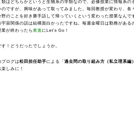
２類はどちらかというと生物系の学類なので、必修授業に情報系の
いのですが、興味があって取ってみました。毎回教授が変わり、各
分野のことを好き勝手話して帰っていくという変わった授業なんで
の宇宙関係の話は結構面白かったですね。毎週金曜日は勤務がある
授業が終わったら
東進
にLet’s Go！
です！どうだったでしょうか。
のブログは
松田担任助手
による「
過去問の取り組み方（私立理系編
お楽しみに！