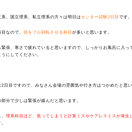
文系、国立理系、私立理系の方々は明日は
センター試験2日目
です
科目なので、
頭をフル回転させる科目
が多いと思います。
も緊張、寒さで疲れていると思いますので、しっかりお風呂に入っ
ようにしてください。
は2日目ですので、みなさん会場の雰囲気や行き方はつかめたと思
の部分で少しは緊張が緩んだと思います。
し、
理系科目ほど、焦ってしまうと計算ミスやケアレスミスが発生
す
。