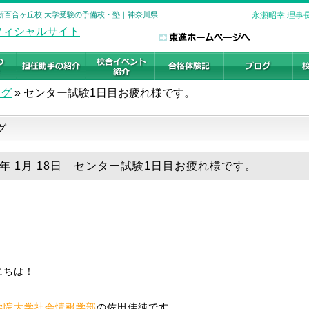
 新百合ヶ丘校 大学受験の予備校・塾｜神奈川県
永瀬昭幸 理事
ログ
»
センター試験1日目お疲れ様です。
グ
20年 1月 18日 センター試験1日目お疲れ様です。
にちは！
学院大学社会情報学部
の佐田佳純です。