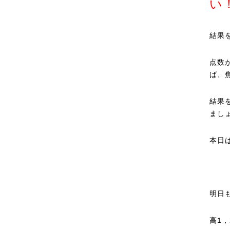
い
結果
点数
ば、
結果
まし
本日
明日
高1