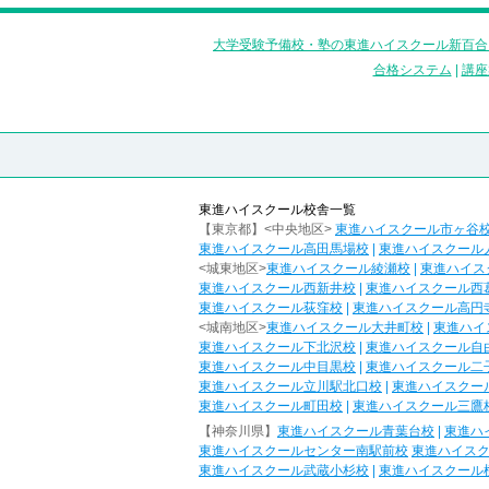
大学受験予備校・塾の東進ハイスクール新百合
合格システム
|
講座
東進ハイスクール校舎一覧
【東京都】<中央地区>
東進ハイスクール市ヶ谷
東進ハイスクール高田馬場校
|
東進ハイスクール
<城東地区>
東進ハイスクール綾瀬校
|
東進ハイス
東進ハイスクール西新井校
|
東進ハイスクール西
東進ハイスクール荻窪校
|
東進ハイスクール高円
<城南地区>
東進ハイスクール大井町校
|
東進ハイ
東進ハイスクール下北沢校
|
東進ハイスクール自
東進ハイスクール中目黒校
|
東進ハイスクール二
東進ハイスクール立川駅北口校
|
東進ハイスクー
東進ハイスクール町田校
|
東進ハイスクール三鷹
【神奈川県】
東進ハイスクール青葉台校
|
東進ハ
東進ハイスクールセンター南駅前校
東進ハイス
東進ハイスクール武蔵小杉校
|
東進ハイスクール