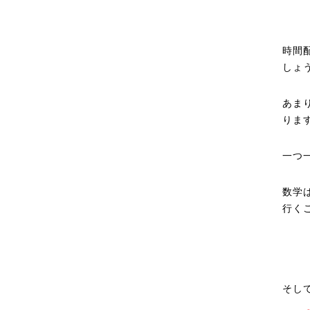
時間
しょ
あま
りま
一つ
数学
行く
そし