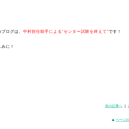
のブログは、
中村担任助手による”センター試験を終えて”
です！
しみに！
前の記事へ
|
ページ