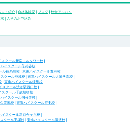
ベント紹介
|
合格体験記
|
ブログ
|
校舎アルバム
|
請求
|
入学のお申込み
イスクール新宿エルタワー校
|
進ハイスクール茗荷谷校
ール錦糸町校
|
東進ハイスクール豊洲校
|
イスクール池袋校
|
東進ハイスクール大泉学園校
|
校
|
東進ハイスクール練馬校
イスクール渋谷駅西口校
|
イスクール千歳船橋校
進ハイスクール国分寺校
|
久留米校
|
東進ハイスクール府中校
|
ハイスクール新百合ヶ丘校
|
スクール平塚校
|
東進ハイスクール藤沢校
|