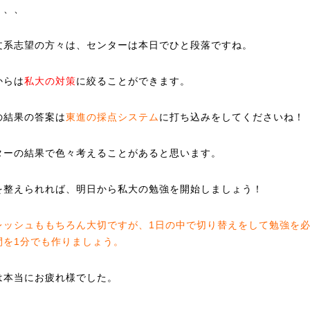
、、、
文系志望の方々は、センターは本日でひと段落ですね。
からは
私大の対策
に絞ることができます。
の結果の答案は
東進の採点システム
に打ち込みをしてくださいね！
ターの結果で色々考えることがあると思います。
を整えられれば、明日から私大の勉強を開始しましょう！
レッシュももちろん大切ですが、1日の中で切り替えをして勉強を
間を1分でも作りましょう。
は本当にお疲れ様でした。