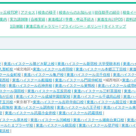
ヶ丘校TOP
|
アクセス
|
校舎の様子
|
校舎からのお知らせ
|
担任助手の紹介
|
校舎イ
案内
|
実力講師陣
|
合格実績
|
東進模試
|
学費・申込手続き
|
東進生向けPOS
|
資料
1日体験
|
東進広告ギャラリー
|
プライバシー・ポリシー
|
サイトマップ
校
|
東進ハイスクール勝どき駅上校
|
東進ハイスクール新宿校 大学受験本科
|
東進ハ
人形町校
<城北地区>
東進ハイスクール赤羽校
|
東進ハイスクール本郷三丁目校
|
東
クール金町校
|
東進ハイスクール亀戸校
|
東進ハイスクール北千住校
|
東進ハイスク
葛西校
|
東進ハイスクール船堀校
|
東進ハイスクール門前仲町校
<城西地区>
東進ハ
寺校
|
東進ハイスクール石神井校
|
東進ハイスクール巣鴨校
|
東進ハイスクール成増
スクール蒲田校
|
東進ハイスクール五反田校
|
東進ハイスクール三軒茶屋校
|
東進ハ
由が丘校
|
東進ハイスクール成城学園前駅校
|
東進ハイスクール千歳烏山校
|
東進ハ
子玉川校
<東京都下>
東進ハイスクール吉祥寺南口校
|
東進ハイスクール国立校
|
東
ル田無校
東進ハイスクール調布校
|
東進ハイスクール八王子校
|
東進ハイスクール東
校
|
東進ハイスクール武蔵小金井校
|
東進ハイスクール武蔵境校
|
イスクール厚木校
|
東進ハイスクール川崎校
|
東進ハイスクール湘南台東口校
|
東進
クールたまプラーザ校
|
東進ハイスクール鶴見校
|
東進ハイスクール登戸校
|
東進ハイ
横浜校
|