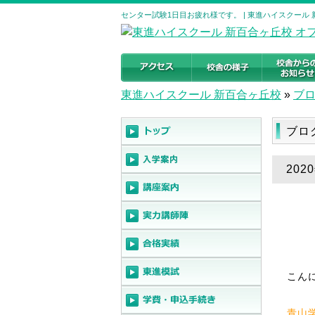
センター試験1日目お疲れ様です。 | 東進ハイスクール
東進ハイスクール 新百合ヶ丘校
»
ブ
ブロ
20
こん
青山