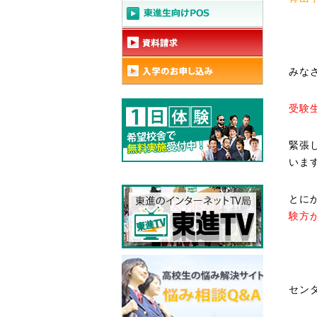
みな
受験
緊張
いま
とに
験方
セン