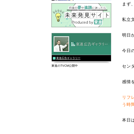
まず
私立
明日
今日
東進広告ギャラリー
セン
東進のTVCM公開中
感情
リフ
う時
本日