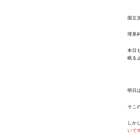
国立
理系
本日
眠る
明日
そこ
しか
いで