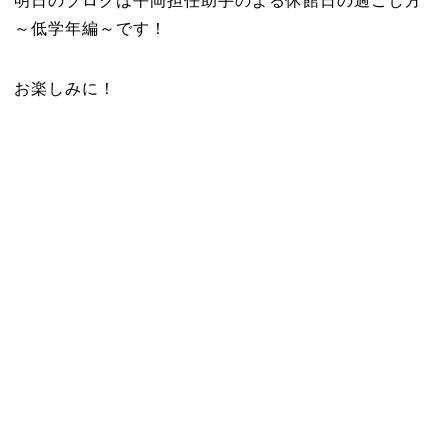
明日のブログは平岡担任助手のよる休館日の過ごし方
～低学年編～です！
お楽しみに！