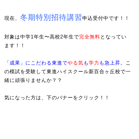
冬期特別招待講習
現在、
申込受付中です！！
対象は中学1年生〜高校2年生で
完全無料
となってい
ます！！
「成果」にこだわる東進で
やる気
も
学力
も急上昇。
こ
の模試を受験して東進ハイスクール新百合ヶ丘校で一
緒に頑張りませんか？？
気になった方は、下のバナーをクリック！！