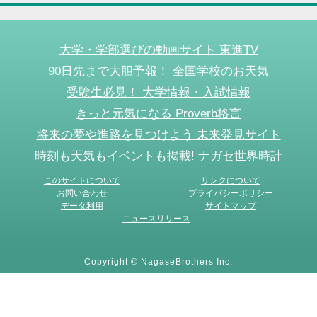
大学・学部選びの動画サイト 東進TV
90日先まで大胆予報！ 全国学校のお天気
受験生必見！ 大学情報・入試情報
きっと元気になる Proverb格言
将来の夢や進路を見つけよう 未来発見サイト
時刻も天気もイベントも掲載! ナガセ世界時計
このサイトについて
リンクについて
お問い合わせ
プライバシーポリシー
データ利用
サイトマップ
ニュースリリース
Copyright © NagaseBrothers Inc.