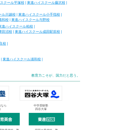
スクール平塚校
|
東進ハイスクール藤沢校
|
ール川越校
|
東進ハイスクール小手指校
|
浦和校
|
東進ハイスクール与野校
東進ハイスクール柏校
|
津田沼校
|
東進ハイスクール成田駅前校
|
良校
|
|
東進ハイスクール浦和校
|
教育力こそが、国力だと思う。
抜なら
中学受験塾
塾
四谷大塚