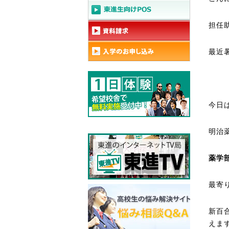
担任
最近
今日
明治
薬学
最寄
新百
えま