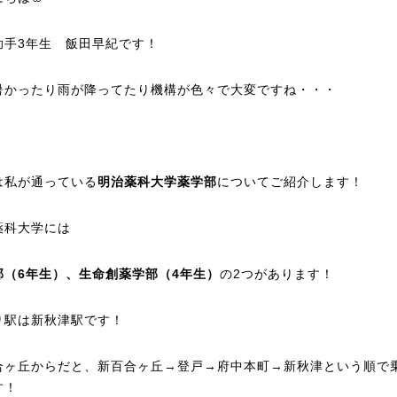
助手3年生 飯田早紀です！
暑かったり雨が降ってたり機構が色々で大変ですね・・・
は私が通っている
明治薬科大学薬学部
についてご紹介します！
薬科大学には
部（6年生）、生命創薬学部（4年生）
の2つがあります！
り駅は新秋津駅です！
合ヶ丘からだと、新百合ヶ丘→登戸→府中本町→新秋津という順で
す！