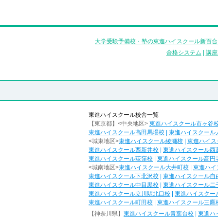
大学受験予備校・塾の東進ハイスクール新百合
合格システム
|
講座
東進ハイスクール校舎一覧
【東京都】<中央地区>
東進ハイスクール市ヶ谷
東進ハイスクール高田馬場校
|
東進ハイスクール
<城東地区>
東進ハイスクール綾瀬校
|
東進ハイス
東進ハイスクール西新井校
|
東進ハイスクール西
東進ハイスクール荻窪校
|
東進ハイスクール高円
<城南地区>
東進ハイスクール大井町校
|
東進ハイ
東進ハイスクール下北沢校
|
東進ハイスクール自
東進ハイスクール中目黒校
|
東進ハイスクール二
東進ハイスクール立川駅北口校
|
東進ハイスクー
東進ハイスクール町田校
|
東進ハイスクール三鷹
【神奈川県】
東進ハイスクール青葉台校
|
東進ハ