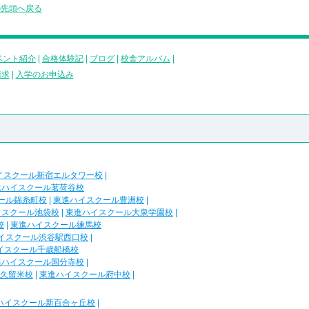
の先頭へ戻る
ベント紹介
|
合格体験記
|
ブログ
|
校舎アルバム
|
請求
|
入学のお申込み
イスクール新宿エルタワー校
|
進ハイスクール茗荷谷校
ール錦糸町校
|
東進ハイスクール豊洲校
|
イスクール池袋校
|
東進ハイスクール大泉学園校
|
校
|
東進ハイスクール練馬校
イスクール渋谷駅西口校
|
イスクール千歳船橋校
進ハイスクール国分寺校
|
久留米校
|
東進ハイスクール府中校
|
ハイスクール新百合ヶ丘校
|