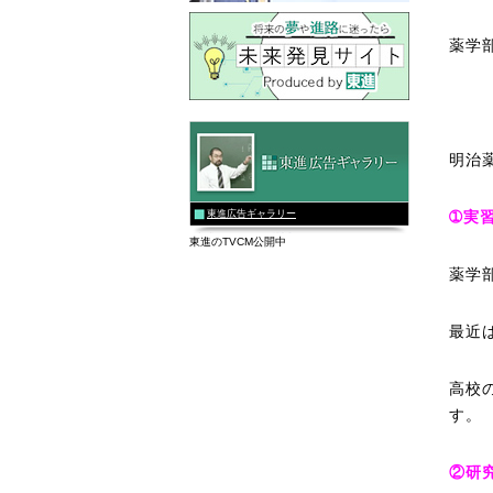
薬学
明治
東進広告ギャラリー
➀実
東進のTVCM公開中
薬学
最近
高校
す。
②研