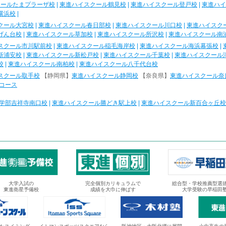
クールたまプラーザ校
|
東進ハイスクール鶴見校
|
東進ハイスクール登戸校
|
東進ハイ
横浜校
|
クール大宮校
|
東進ハイスクール春日部校
|
東進ハイスクール川口校
|
東進ハイスク
げん台校
|
東進ハイスクール草加校
|
東進ハイスクール所沢校
|
東進ハイスクール南
スクール市川駅前校
|
東進ハイスクール稲毛海岸校
|
東進ハイスクール海浜幕張校
|
新浦安校
|
東進ハイスクール新松戸校
|
東進ハイスクール千葉校
|
東進ハイスクール
校
|
東進ハイスクール南柏校
|
東進ハイスクール八千代台校
スクール取手校
【静岡県】
東進ハイスクール静岡校
【奈良県】
東進ハイスクール奈
コース
学部吉祥寺南口校
|
東進ハイスクール勝どき駅上校
|
東進ハイスクール新百合ヶ丘校
大学入試の
完全個別カリキュラムで
総合型・学校推薦型選
東進衛星予備校
成績を大巾に伸ばす
大学受験の早稲田