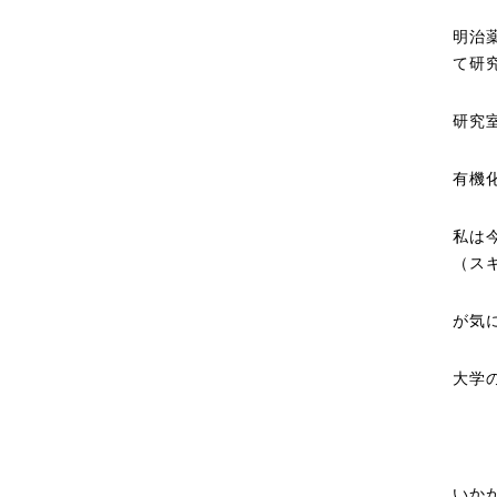
明治
て研
研究
有機
私は
（ス
が気に
大学
いか