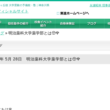
百合ヶ丘校 大学受験の予備校・塾｜神奈川県
永瀬昭幸 理事
ログ
»
明治薬科大学薬学部とは🥺🌹
グ
5年 5月 28日 明治薬科大学薬学部とは🥺🌹
ちは🌸