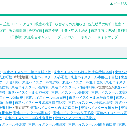
ページ
ヶ丘校TOP
|
アクセス
|
校舎の様子
|
校舎からのお知らせ
|
担任助手の紹介
|
校舎イ
案内
|
実力講師陣
|
合格実績
|
東進模試
|
学費・申込手続き
|
東進生向けPOS
|
資料
1日体験
|
東進広告ギャラリー
|
プライバシー・ポリシー
|
サイトマップ
校
|
東進ハイスクール勝どき駅上校
|
東進ハイスクール新宿校 大学受験本科
|
東進ハ
人形町校
<城北地区>
東進ハイスクール赤羽校
|
東進ハイスクール本郷三丁目校
|
東
クール金町校
|
東進ハイスクール亀戸校
|
東進ハイスクール北千住校
|
東進ハイスク
葛西校
|
東進ハイスクール船堀校
|
東進ハイスクール門前仲町校
<城西地区>
東進ハ
寺校
|
東進ハイスクール石神井校
|
東進ハイスクール巣鴨校
|
東進ハイスクール成増
スクール蒲田校
|
東進ハイスクール五反田校
|
東進ハイスクール三軒茶屋校
|
東進ハ
由が丘校
|
東進ハイスクール成城学園前駅校
|
東進ハイスクール千歳烏山校
|
東進ハ
子玉川校
<東京都下>
東進ハイスクール吉祥寺南口校
|
東進ハイスクール国立校
|
東
ル田無校
東進ハイスクール調布校
|
東進ハイスクール八王子校
|
東進ハイスクール東
校
|
東進ハイスクール武蔵小金井校
|
東進ハイスクール武蔵境校
|
イスクール厚木校
|
東進ハイスクール川崎校
|
東進ハイスクール湘南台東口校
|
東進