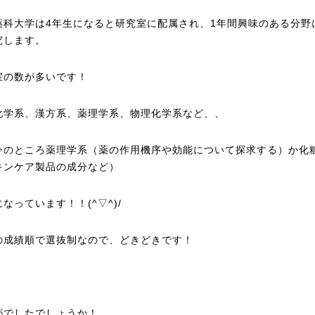
薬科大学は4年生になると研究室に配属され、1年間興味のある分野
究します。
室の数が多いです！
化学系、漢方系、薬理学系、物理化学系など、、
今のところ薬理学系（薬の作用機序や効能について探求する）か化
キンケア製品の成分など）
なっています！！(^▽^)/
の成績順で選抜制なので、どきどきです！
がでしたでしょうか！