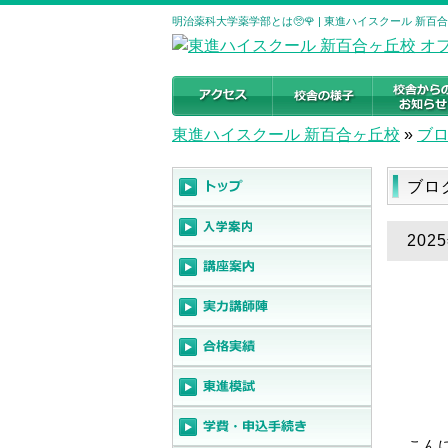
明治薬科大学薬学部とは🥺🌹 | 東進ハイスクール 新
東進ハイスクール 新百合ヶ丘校
»
ブ
ブロ
202
こんに