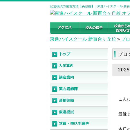
記述模試の復習方法【英語編】 | 東進ハイスクール 新
東進ハイスクール 新百合ヶ丘校
»
ブ
ブロ
20
こん
最近
本日