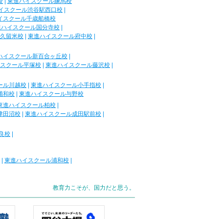
校
|
東進ハイスクール練馬校
イスクール渋谷駅西口校
|
イスクール千歳船橋校
進ハイスクール国分寺校
|
久留米校
|
東進ハイスクール府中校
|
ハイスクール新百合ヶ丘校
|
スクール平塚校
|
東進ハイスクール藤沢校
|
ール川越校
|
東進ハイスクール小手指校
|
浦和校
|
東進ハイスクール与野校
東進ハイスクール柏校
|
津田沼校
|
東進ハイスクール成田駅前校
|
良校
|
|
東進ハイスクール浦和校
|
教育力こそが、国力だと思う。