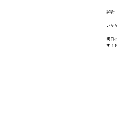
試験
いか
明日
す！