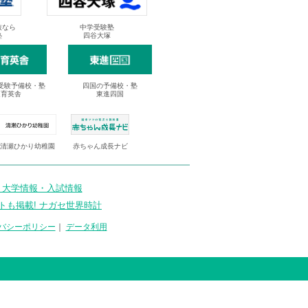
抜なら
中学受験塾
塾
四谷大塚
受験予備校・塾
四国の予備校・塾
進育英舎
東進四国
清瀬ひかり幼稚園
赤ちゃん成長ナビ
 大学情報・入試情報
トも掲載! ナガセ世界時計
バシーポリシー
｜
データ利用