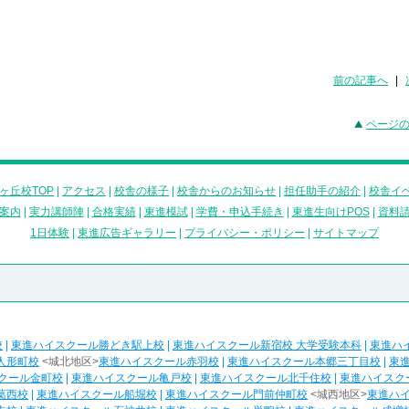
前の記事へ
|
ページ
ヶ丘校TOP
|
アクセス
|
校舎の様子
|
校舎からのお知らせ
|
担任助手の紹介
|
校舎イ
案内
|
実力講師陣
|
合格実績
|
東進模試
|
学費・申込手続き
|
東進生向けPOS
|
資料
1日体験
|
東進広告ギャラリー
|
プライバシー・ポリシー
|
サイトマップ
校
|
東進ハイスクール勝どき駅上校
|
東進ハイスクール新宿校 大学受験本科
|
東進ハ
人形町校
<城北地区>
東進ハイスクール赤羽校
|
東進ハイスクール本郷三丁目校
|
東
クール金町校
|
東進ハイスクール亀戸校
|
東進ハイスクール北千住校
|
東進ハイスク
葛西校
|
東進ハイスクール船堀校
|
東進ハイスクール門前仲町校
<城西地区>
東進ハ