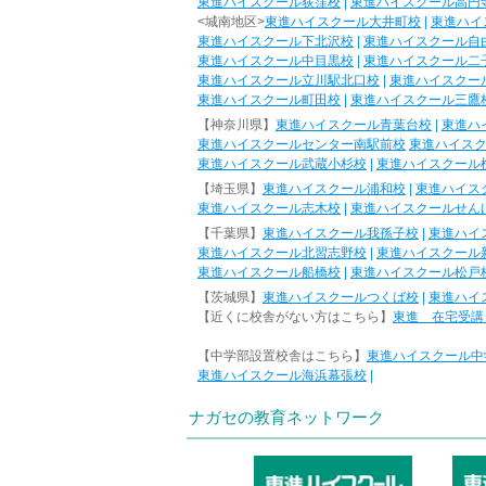
東進ハイスクール荻窪校
|
東進ハイスクール高円
<城南地区>
東進ハイスクール大井町校
|
東進ハイ
東進ハイスクール下北沢校
|
東進ハイスクール自
東進ハイスクール中目黒校
|
東進ハイスクール二
東進ハイスクール立川駅北口校
|
東進ハイスクー
東進ハイスクール町田校
|
東進ハイスクール三鷹
【神奈川県】
東進ハイスクール青葉台校
|
東進ハ
東進ハイスクールセンター南駅前校
東進ハイス
東進ハイスクール武蔵小杉校
|
東進ハイスクール
【埼玉県】
東進ハイスクール浦和校
|
東進ハイス
東進ハイスクール志木校
|
東進ハイスクールせん
【千葉県】
東進ハイスクール我孫子校
|
東進ハイ
東進ハイスクール北習志野校
|
東進ハイスクール
東進ハイスクール船橋校
|
東進ハイスクール松戸
【茨城県】
東進ハイスクールつくば校
|
東進ハイ
【近くに校舎がない方はこちら】
東進 在宅受講
【中学部設置校舎はこちら】
東進ハイスクール中
東進ハイスクール海浜幕張校
|
ナガセの教育ネットワーク