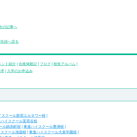
次の記事へ
の先頭へ戻る
ベント紹介
|
合格体験記
|
ブログ
|
校舎アルバム
|
請求
|
入学のお申込み
イスクール新宿エルタワー校
|
進ハイスクール茗荷谷校
ール錦糸町校
|
東進ハイスクール豊洲校
|
イスクール池袋校
|
東進ハイスクール大泉学園校
|