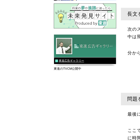
長文
次の
中は
分か
東進広告ギャラリー
東進のTVCM公開中
問題
最後
ここ
に時