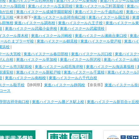
寺校
|
東進ハイスクール石神井校
|
東進ハイスクール巣鴨校
|
東進ハイスクール成増
スクール蒲田校
|
東進ハイスクール五反田校
|
東進ハイスクール三軒茶屋校
|
東進ハ
由が丘校
|
東進ハイスクール成城学園前駅校
|
東進ハイスクール千歳烏山校
|
東進ハ
子玉川校
<東京都下>
東進ハイスクール吉祥寺南口校
|
東進ハイスクール国立校
|
東
ル田無校
東進ハイスクール調布校
|
東進ハイスクール八王子校
|
東進ハイスクール東
校
|
東進ハイスクール武蔵小金井校
|
東進ハイスクール武蔵境校
|
イスクール厚木校
|
東進ハイスクール川崎校
|
東進ハイスクール湘南台東口校
|
東進
クールたまプラーザ校
|
東進ハイスクール鶴見校
|
東進ハイスクール登戸校
|
東進ハイ
横浜校
|
クール大宮校
|
東進ハイスクール春日部校
|
東進ハイスクール川口校
|
東進ハイスク
げん台校
|
東進ハイスクール草加校
|
東進ハイスクール所沢校
|
東進ハイスクール南
スクール市川駅前校
|
東進ハイスクール稲毛海岸校
|
東進ハイスクール海浜幕張校
|
新浦安校
|
東進ハイスクール新松戸校
|
東進ハイスクール千葉校
|
東進ハイスクール
校
|
東進ハイスクール南柏校
|
東進ハイスクール八千代台校
スクール取手校
【静岡県】
東進ハイスクール静岡校
【奈良県】
東進ハイスクール奈
コース
学部吉祥寺南口校
|
東進ハイスクール勝どき駅上校
|
東進ハイスクール新百合ヶ丘校