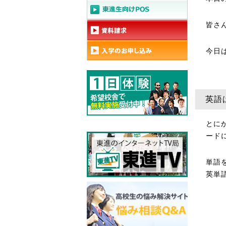
皆さ
今日
英語
とに
ード
単語
英単