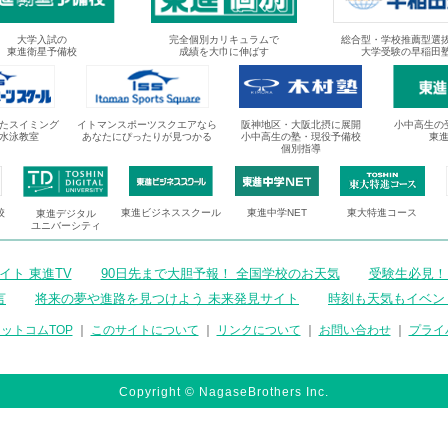
大学入試の
完全個別カリキュラムで
総合型・学校推薦型選
東進衛星予備校
成績を大巾に伸ばす
大学受験の早稲田
たスイミング
イトマンスポーツスクエアなら
阪神地区・大阪北摂に展開
小中高生の
水泳教室
あなたにぴったりが見つかる
小中高生の塾・現役予備校
東
個別指導
校
東進ビジネススクール
東進中学NET
東大特進コース
東進デジタル
ユニバーシティ
ト 東進TV
90日先まで大胆予報！ 全国学校のお天気
受験生必見！
言
将来の夢や進路を見つけよう 未来発見サイト
時刻も天気もイベン
ットコムTOP
｜
このサイトについて
｜
リンクについて
｜
お問い合わせ
｜
プライ
Copyright © NagaseBrothers Inc.