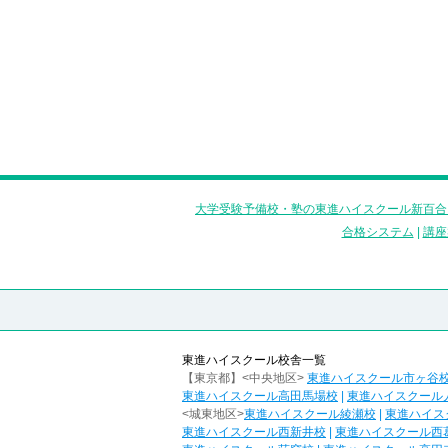
大学受験予備校・塾の東進ハイスクール新百合
合格システム
|
講座
東進ハイスクール校舎一覧
【東京都】<中央地区>
東進ハイスクール市ヶ谷
東進ハイスクール高田馬場校
|
東進ハイスクール
<城東地区>
東進ハイスクール綾瀬校
|
東進ハイス
東進ハイスクール西新井校
|
東進ハイスクール西