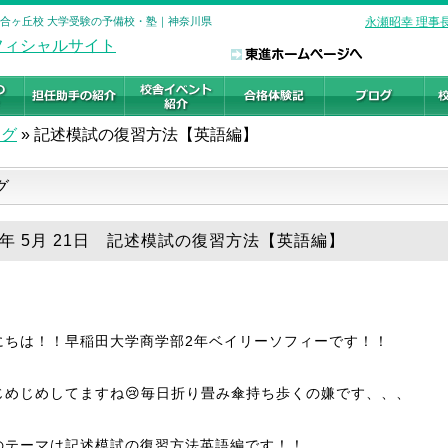
百合ヶ丘校 大学受験の予備校・塾｜神奈川県
永瀬昭幸 理事
ログ
»
記述模試の復習方法【英語編】
グ
25年 5月 21日 記述模試の復習方法【英語編】
にちは！！早稲田大学商学部2年ベイリーソフィーです！！
じめじめしてますね😢毎日折り畳み傘持ち歩くの嫌です、、、
のテーマは記述模試の復習方法英語編です！！