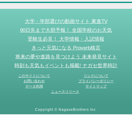
大学・学部選びの動画サイト 東進TV
90日先まで大胆予報！ 全国学校のお天気
受験生必見！ 大学情報・入試情報
きっと元気になる Proverb格言
将来の夢や進路を見つけよう 未来発見サイト
時刻も天気もイベントも掲載! ナガセ世界時計
このサイトについて
リンクについて
お問い合わせ
プライバシーポリシー
データ利用
サイトマップ
ニュースリリース
Copyright © NagaseBrothers Inc.