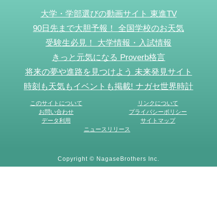
大学・学部選びの動画サイト 東進TV
90日先まで大胆予報！ 全国学校のお天気
受験生必見！ 大学情報・入試情報
きっと元気になる Proverb格言
将来の夢や進路を見つけよう 未来発見サイト
時刻も天気もイベントも掲載! ナガセ世界時計
このサイトについて
リンクについて
お問い合わせ
プライバシーポリシー
データ利用
サイトマップ
ニュースリリース
Copyright © NagaseBrothers Inc.