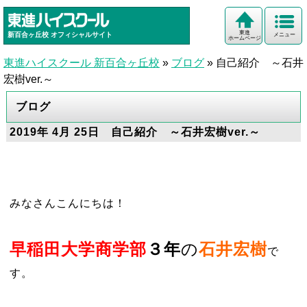
東進
新百合ヶ丘校
オフィシャルサイト
メニュー
ホームページ
東進ハイスクール 新百合ヶ丘校
»
ブログ
»
自己紹介 ～石井
宏樹ver.～
ブログ
2019年 4月 25日 自己紹介 ～石井宏樹ver.～
みなさんこんにちは！
早稲田大学商学部
３年
の
石井宏樹
で
す。