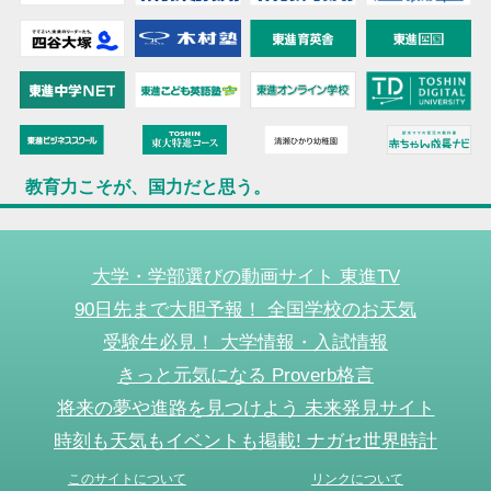
教育力こそが、国力だと思う。
大学・学部選びの動画サイト 東進TV
90日先まで大胆予報！ 全国学校のお天気
受験生必見！ 大学情報・入試情報
きっと元気になる Proverb格言
将来の夢や進路を見つけよう 未来発見サイト
時刻も天気もイベントも掲載! ナガセ世界時計
このサイトについて
リンクについて