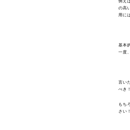
例え
の高
用に
基本
一度
言い
べき
もち
さい