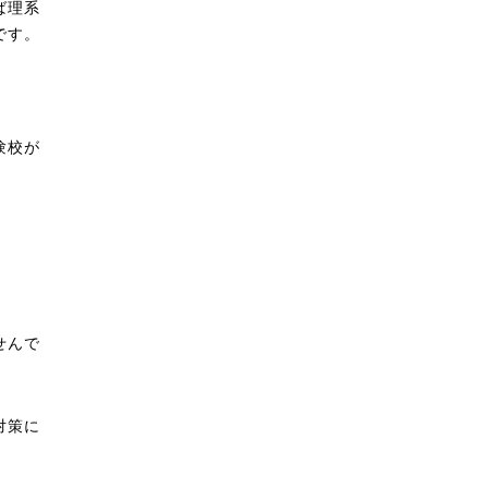
ば理系
です。
験校が
せんで
対策に