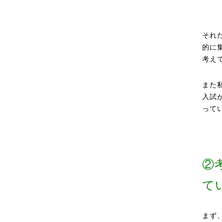
それ
的に
考え
また
入試
って
②
て
まず