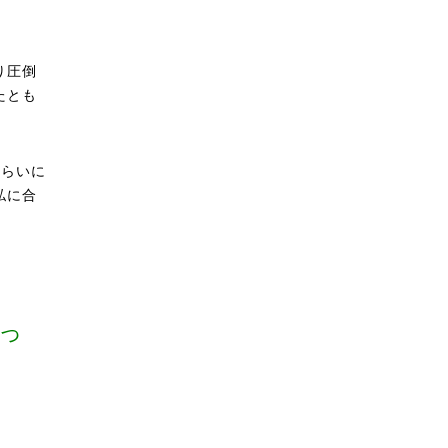
り圧倒
たとも
くらいに
私に合
っ
。