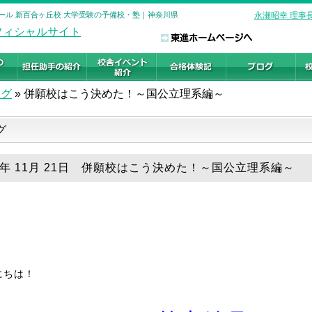
クール 新百合ヶ丘校 大学受験の予備校・塾｜神奈川県
永瀬昭幸 理事
ログ
»
併願校はこう決めた！～国公立理系編～
グ
18年 11月 21日 併願校はこう決めた！～国公立理系編～
にちは！