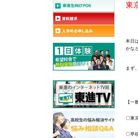
東
本日
かな
まず
【一
〇東
〇早