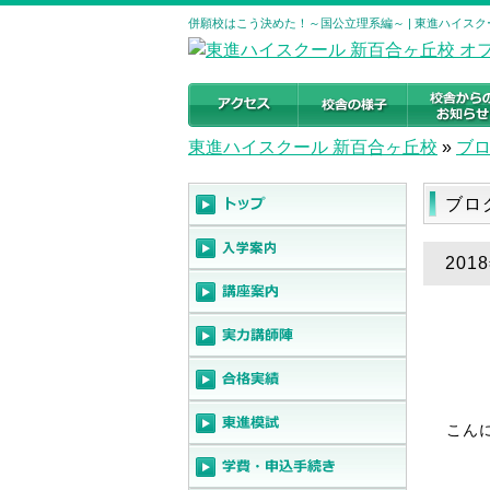
併願校はこう決めた！～国公立理系編～ | 東進ハイス
東進ハイスクール 新百合ヶ丘校
»
ブ
ブロ
20
こん