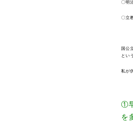
〇明
〇立
国公
とい
私が
①
を