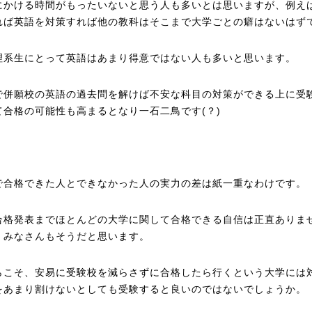
にかける時間がもったいないと思う人も多いとは思いますが、例え
れば英語を対策すれば他の教科はそこまで大学ごとの癖はないはず
理系生にとって英語はあまり得意ではない人も多いと思います。
で併願校の英語の過去問を解けば不安な科目の対策ができる上に受
て合格の可能性も高まるとなり一石二鳥です(？)
で合格できた人とできなかった人の実力の差は紙一重なわけです。
合格発表までほとんどの大学に関して合格できる自信は正直ありま
。みなさんもそうだと思います。
らこそ、安易に受験校を減らさずに合格したら行くという大学には
をあまり割けないとしても受験すると良いのではないでしょうか。