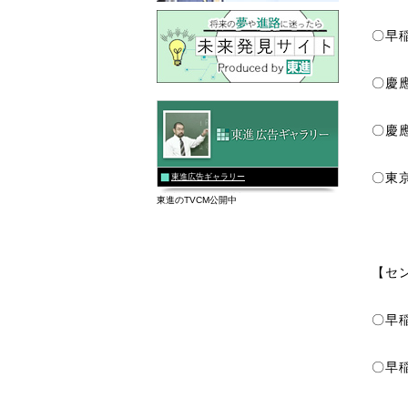
〇早
〇慶
〇慶
〇東
東進広告ギャラリー
東進のTVCM公開中
【セ
〇早
〇早