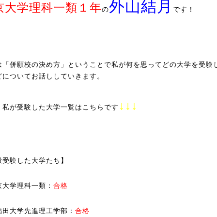
外山結月
京大学理科一類１年
の
です！
は「併願校の決め方」ということで私が何を思ってどの大学を受験
どについてお話ししていきます。
↓↓↓
、私が受験した大学一覧はこちらです
般受験した大学たち】
京大学理科一類：
合格
稲田大学先進理工学部：
合格