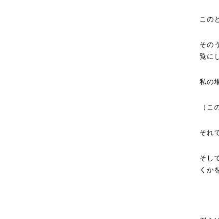
この
その
覧に
私の
（こ
それ
そし
くか