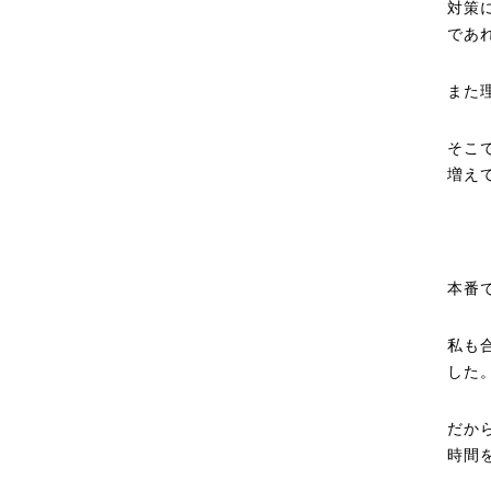
対策
であ
また
そこ
増え
本番
私も
した
だか
時間