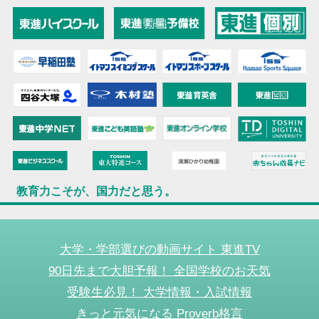
教育力こそが、国力だと思う。
大学・学部選びの動画サイト 東進TV
90日先まで大胆予報！ 全国学校のお天気
受験生必見！ 大学情報・入試情報
きっと元気になる Proverb格言