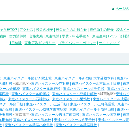
ページ
ヶ丘校TOP
|
アクセス
|
校舎の様子
|
校舎からのお知らせ
|
担任助手の紹介
|
校舎イ
案内
|
実力講師陣
|
合格実績
|
東進模試
|
学費・申込手続き
|
東進生向けPOS
|
資料
1日体験
|
東進広告ギャラリー
|
プライバシー・ポリシー
|
サイトマップ
校
|
東進ハイスクール勝どき駅上校
|
東進ハイスクール新宿校 大学受験本科
|
東進ハ
人形町校
<城北地区>
東進ハイスクール赤羽校
|
東進ハイスクール本郷三丁目校
|
東
クール金町校
|
東進ハイスクール亀戸校
|
東進ハイスクール北千住校
|
東進ハイスク
葛西校
|
東進ハイスクール船堀校
|
東進ハイスクール門前仲町校
<城西地区>
東進ハ
寺校
|
東進ハイスクール石神井校
|
東進ハイスクール巣鴨校
|
東進ハイスクール成増
スクール蒲田校
|
東進ハイスクール五反田校
|
東進ハイスクール三軒茶屋校
|
東進ハ
由が丘校
|
東進ハイスクール成城学園前駅校
|
東進ハイスクール千歳烏山校
|
東進ハ
子玉川校
<東京都下>
東進ハイスクール吉祥寺南口校
|
東進ハイスクール国立校
|
東
ル田無校
東進ハイスクール調布校
|
東進ハイスクール八王子校
|
東進ハイスクール東
校
|
東進ハイスクール武蔵小金井校
|
東進ハイスクール武蔵境校
|