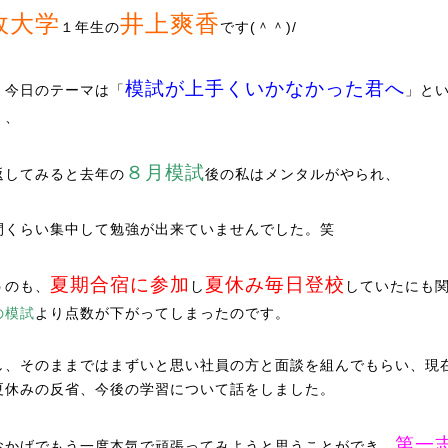
政大学
井上爽香
１年生の
です(＾＾)/
模試が上手くいかなかった君へ
、今日のテーマは「
」と
、、
８月模試
返してみると去年の
後の私はメンタルがやられ、
間くらい集中して勉強が出来ていませんでした。笑
夏期合宿に参加
夏休み毎日登校
うのも、
し
していたにも
の模試
より点数が下がってしまったのです。
し、そのままではまずいと思い社員の方と面談を組んでもらい、現
夏休みの反省、今後の学習について話をしました。
第一
おかげでもう一度本気で頑張ってみようと思うことができ、