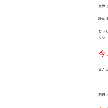
実際
諦め
どう
くら
今
皆さ
明日