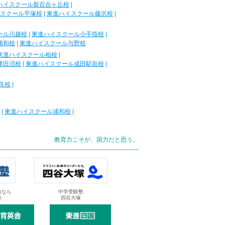
ハイスクール新百合ヶ丘校
|
スクール平塚校
|
東進ハイスクール藤沢校
|
ール川越校
|
東進ハイスクール小手指校
|
浦和校
|
東進ハイスクール与野校
東進ハイスクール柏校
|
津田沼校
|
東進ハイスクール成田駅前校
|
良校
|
|
東進ハイスクール浦和校
|
教育力こそが、国力だと思う。
抜なら
中学受験塾
塾
四谷大塚