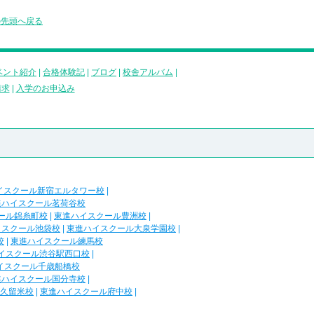
の先頭へ戻る
ベント紹介
|
合格体験記
|
ブログ
|
校舎アルバム
|
請求
|
入学のお申込み
イスクール新宿エルタワー校
|
進ハイスクール茗荷谷校
ール錦糸町校
|
東進ハイスクール豊洲校
|
イスクール池袋校
|
東進ハイスクール大泉学園校
|
校
|
東進ハイスクール練馬校
イスクール渋谷駅西口校
|
イスクール千歳船橋校
進ハイスクール国分寺校
|
久留米校
|
東進ハイスクール府中校
|