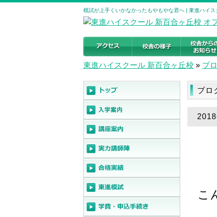
模試が上手くいかなかったもやもやな君へ | 東進ハイ
東進ハイスクール 新百合ヶ丘校
»
ブ
ブロ
20
こ