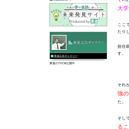
大学
ここ
たり
担任
す。
東進広告ギャラリー
東進のTVCM公開中
それ
強の
た。
そし
るこ