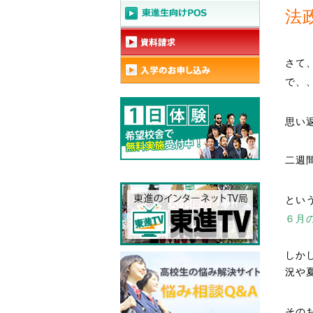
法
さて
で、
思い
二週
とい
６月
しか
況や
その