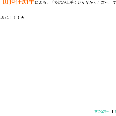
十田担任助手
による、「模試が上手くいかなかった君へ」
しみに！！！★
前の記事へ
|