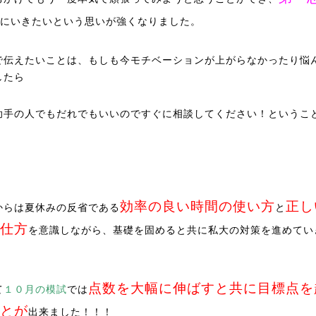
にいきたいという思いが強くなりました。
で伝えたいことは、もしも今モチベーションが上がらなかったり悩
したら
助手の人でもだれでもいいのですぐに相談してください！というこ
効率の良い時間の使い方
正し
からは夏休みの反省である
と
仕方
を意識しながら、基礎を固めると共に私大の対策を進めてい
点数を大幅に伸ばすと共に目標点を
て
１０月の模試
では
とが
出来ました！！！