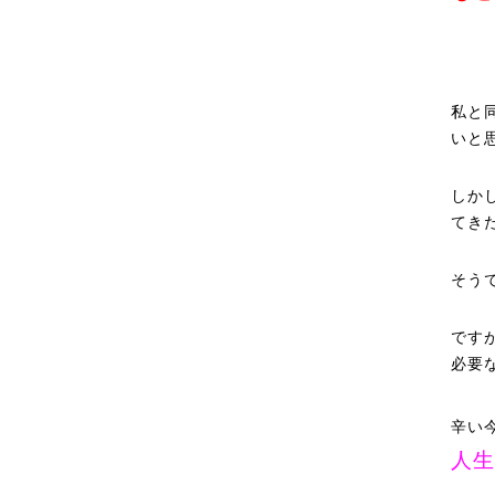
私と
いと
しか
てき
そう
です
必要
辛い
人生