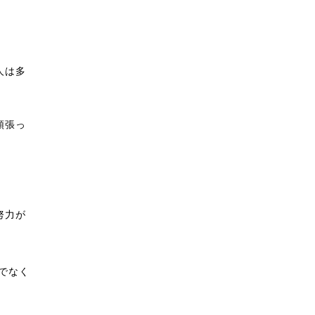
人は多
頑張っ
努力が
でなく