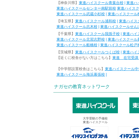
【神奈川県】
東進ハイスクール青葉台校
|
東進ハ
東進ハイスクールセンター南駅前校
東進ハイス
東進ハイスクール武蔵小杉校
|
東進ハイスクール
【埼玉県】
東進ハイスクール浦和校
|
東進ハイス
東進ハイスクール志木校
|
東進ハイスクールせん
【千葉県】
東進ハイスクール我孫子校
|
東進ハイ
東進ハイスクール北習志野校
|
東進ハイスクール
東進ハイスクール船橋校
|
東進ハイスクール松戸
【茨城県】
東進ハイスクールつくば校
|
東進ハイ
【近くに校舎がない方はこちら】
東進 在宅受講
【中学部設置校舎はこちら】
東進ハイスクール中
東進ハイスクール海浜幕張校
|
ナガセの教育ネットワーク
大学受験の予備校
東進ハイスクール