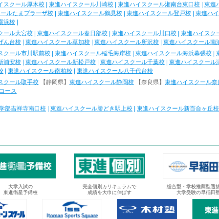
イスクール厚木校
|
東進ハイスクール川崎校
|
東進ハイスクール湘南台東口校
|
東進
クールたまプラーザ校
|
東進ハイスクール鶴見校
|
東進ハイスクール登戸校
|
東進ハイ
横浜校
|
クール大宮校
|
東進ハイスクール春日部校
|
東進ハイスクール川口校
|
東進ハイスク
げん台校
|
東進ハイスクール草加校
|
東進ハイスクール所沢校
|
東進ハイスクール南
スクール市川駅前校
|
東進ハイスクール稲毛海岸校
|
東進ハイスクール海浜幕張校
|
新浦安校
|
東進ハイスクール新松戸校
|
東進ハイスクール千葉校
|
東進ハイスクール
校
|
東進ハイスクール南柏校
|
東進ハイスクール八千代台校
スクール取手校
【静岡県】
東進ハイスクール静岡校
【奈良県】
東進ハイスクール奈
コース
学部吉祥寺南口校
|
東進ハイスクール勝どき駅上校
|
東進ハイスクール新百合ヶ丘校
大学入試の
完全個別カリキュラムで
総合型・学校推薦型選
東進衛星予備校
成績を大巾に伸ばす
大学受験の早稲田