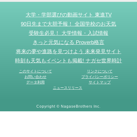
大学・学部選びの動画サイト 東進TV
90日先まで大胆予報！ 全国学校のお天気
受験生必見！ 大学情報・入試情報
きっと元気になる Proverb格言
将来の夢や進路を見つけよう 未来発見サイト
時刻も天気もイベントも掲載! ナガセ世界時計
このサイトについて
リンクについて
お問い合わせ
プライバシーポリシー
データ利用
サイトマップ
ニュースリリース
Copyright © NagaseBrothers Inc.