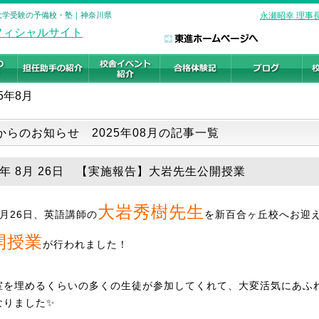
 大学受験の予備校・塾｜神奈川県
永瀬昭幸 理事
5年8月
からのお知らせ 2025年08月の記事一覧
25年 8月 26日 【実施報告】大岩先生公開授業
大岩秀樹先生
8月26日、英語講師の
を新百合ヶ丘校へお迎
開授業
が行われました！
室を埋めるくらいの多くの生徒が参加してくれて、大変活気にあふ
なりました✨