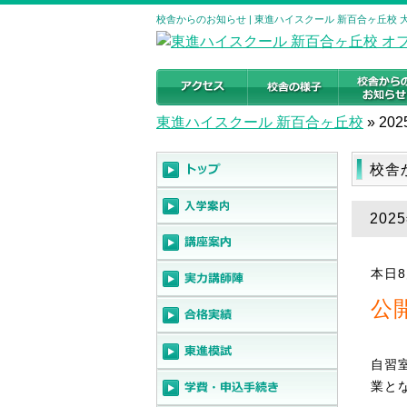
校舎からのお知らせ | 東進ハイスクール 新百合ヶ丘校
東進ハイスクール 新百合ヶ丘校
»
202
校舎
20
本日
公
自習
業と