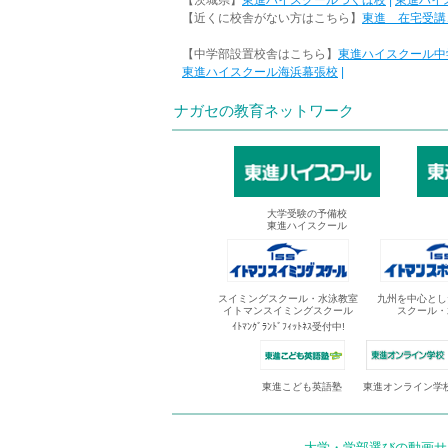
【茨城県】
東進ハイスクールつくば校
|
東進ハイ
【近くに校舎がない方はこちら】
東進 在宅受講
【中学部設置校舎はこちら】
東進ハイスクール中
東進ハイスクール海浜幕張校
|
ナガセの教育ネットワーク
大学受験の予備校
東進ハイスクール
スイミングスクール・水泳教室
九州を中心とし
イトマンスイミングスクール
スクール・
ｲﾄﾏﾝｸﾞﾗﾝﾄﾞﾌｨｯﾄﾈｽ受付中!
東進オンライン学
東進こども英語塾
大学・学部選びの動画サイ