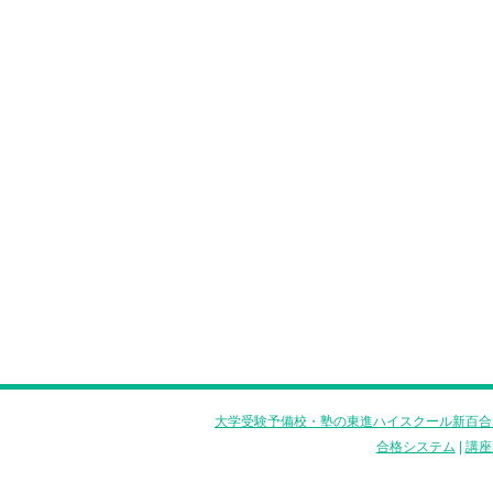
大学受験予備校・塾の東進ハイスクール新百合
合格システム
|
講座