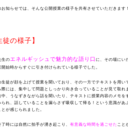
のお知らせでは、そんな公開授業の様子を共有させていただきます！
生徒の様子】
エネルギッシュで魅力的な語り口
先生の
に、その場にい
業開始時からすぐに引き付けられている様子でした。
の生徒が顔を上げて授業を聞いており、その一方でテキストを用い
る際には、集中して問題としっかり向き合っていることが見て取れ
途中、うなずきながら話を聞いたり、テキストに授業内容のメモを
みられ、話していることを漏らさず吸収して帰る！という意識があ
ことが感じられました。
終了時には自然に拍手が湧き起こり、
有意義な時間を過ごせた
こと