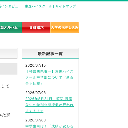
長インタビュー
|
東進ハイスクール
|
サイトマップ
最新記事一覧
2026/07/15
【神奈川県唯一】東進ハイス
クール中学部について（新百
合ヶ丘校）
えして
2026/07/08
2026年8月24日 渡辺 勝彦
先生の特別公開授業が行われ
ます！！✨
れた授
2026/07/03
中学生向け！「成績が変わる