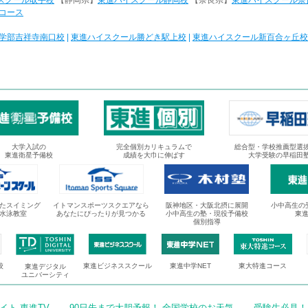
スクール取手校
【静岡県】
東進ハイスクール静岡校
【奈良県】
東進ハイスクール奈
コース
学部吉祥寺南口校
|
東進ハイスクール勝どき駅上校
|
東進ハイスクール新百合ヶ丘校
大学入試の
完全個別カリキュラムで
総合型・学校推薦型選
東進衛星予備校
成績を大巾に伸ばす
大学受験の早稲田
たスイミング
イトマンスポーツスクエアなら
阪神地区・大阪北摂に展開
小中高生の
水泳教室
あなたにぴったりが見つかる
小中高生の塾・現役予備校
東
個別指導
校
東進ビジネススクール
東進中学NET
東大特進コース
東進デジタル
ユニバーシティ
ト 東進TV
90日先まで大胆予報！ 全国学校のお天気
受験生必見！