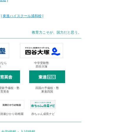
良校
|
|
東進ハイスクール浦和校
|
教育力こそが、国力だと思う。
抜なら
中学受験塾
塾
四谷大塚
受験予備校・塾
四国の予備校・塾
進育英舎
東進四国
清瀬ひかり幼稚園
赤ちゃん成長ナビ
 大学情報・入試情報