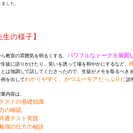
りました。
先生の様子】
パワフルなトークを展開
から教室の雰囲気を明るくする、
で生徒に語りかけたり、笑いを誘って場を和やかにするなど、
ことは強調して話してくださったので、生徒がメモを取るべき
わかりやすく、かつユーモアたっぷりに
事例を出して
説
テストの基礎知識

力の確認

共通テスト実践

勉強の仕方の秘訣