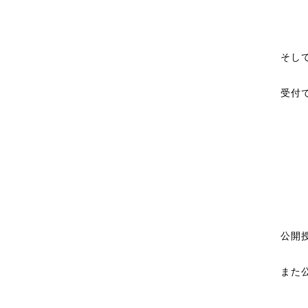
そし
受付
公開
また