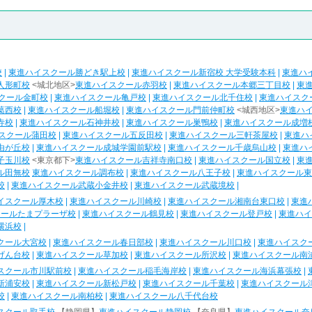
校
|
東進ハイスクール勝どき駅上校
|
東進ハイスクール新宿校 大学受験本科
|
東進ハ
人形町校
<城北地区>
東進ハイスクール赤羽校
|
東進ハイスクール本郷三丁目校
|
東
クール金町校
|
東進ハイスクール亀戸校
|
東進ハイスクール北千住校
|
東進ハイスク
葛西校
|
東進ハイスクール船堀校
|
東進ハイスクール門前仲町校
<城西地区>
東進ハ
寺校
|
東進ハイスクール石神井校
|
東進ハイスクール巣鴨校
|
東進ハイスクール成増
スクール蒲田校
|
東進ハイスクール五反田校
|
東進ハイスクール三軒茶屋校
|
東進ハ
由が丘校
|
東進ハイスクール成城学園前駅校
|
東進ハイスクール千歳烏山校
|
東進ハ
子玉川校
<東京都下>
東進ハイスクール吉祥寺南口校
|
東進ハイスクール国立校
|
東
ル田無校
東進ハイスクール調布校
|
東進ハイスクール八王子校
|
東進ハイスクール東
校
|
東進ハイスクール武蔵小金井校
|
東進ハイスクール武蔵境校
|
イスクール厚木校
|
東進ハイスクール川崎校
|
東進ハイスクール湘南台東口校
|
東進
クールたまプラーザ校
|
東進ハイスクール鶴見校
|
東進ハイスクール登戸校
|
東進ハイ
横浜校
|
クール大宮校
|
東進ハイスクール春日部校
|
東進ハイスクール川口校
|
東進ハイスク
げん台校
|
東進ハイスクール草加校
|
東進ハイスクール所沢校
|
東進ハイスクール南
スクール市川駅前校
|
東進ハイスクール稲毛海岸校
|
東進ハイスクール海浜幕張校
|
新浦安校
|
東進ハイスクール新松戸校
|
東進ハイスクール千葉校
|
東進ハイスクール
校
|
東進ハイスクール南柏校
|
東進ハイスクール八千代台校