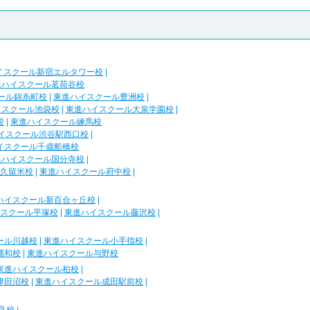
イスクール新宿エルタワー校
|
進ハイスクール茗荷谷校
ール錦糸町校
|
東進ハイスクール豊洲校
|
イスクール池袋校
|
東進ハイスクール大泉学園校
|
校
|
東進ハイスクール練馬校
イスクール渋谷駅西口校
|
イスクール千歳船橋校
進ハイスクール国分寺校
|
久留米校
|
東進ハイスクール府中校
|
ハイスクール新百合ヶ丘校
|
スクール平塚校
|
東進ハイスクール藤沢校
|
ール川越校
|
東進ハイスクール小手指校
|
浦和校
|
東進ハイスクール与野校
東進ハイスクール柏校
|
津田沼校
|
東進ハイスクール成田駅前校
|