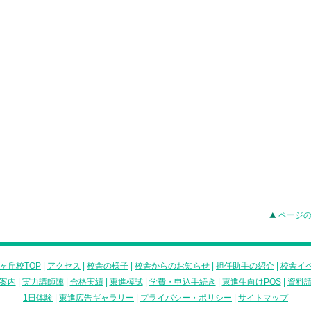
ページ
ヶ丘校TOP
|
アクセス
|
校舎の様子
|
校舎からのお知らせ
|
担任助手の紹介
|
校舎イ
案内
|
実力講師陣
|
合格実績
|
東進模試
|
学費・申込手続き
|
東進生向けPOS
|
資料
1日体験
|
東進広告ギャラリー
|
プライバシー・ポリシー
|
サイトマップ