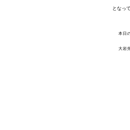
となって
本日
大岩