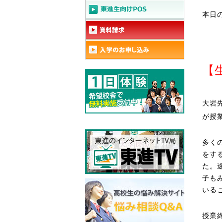
本日
【
大岩
が授
多く
をす
た。
子も
いる
授業