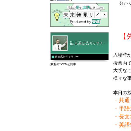
分か
【
入場時
東進広告ギャラリー
授業内
東進のTVCM公開中
大切な
様々な
・共通
・単語
・長文
・英語