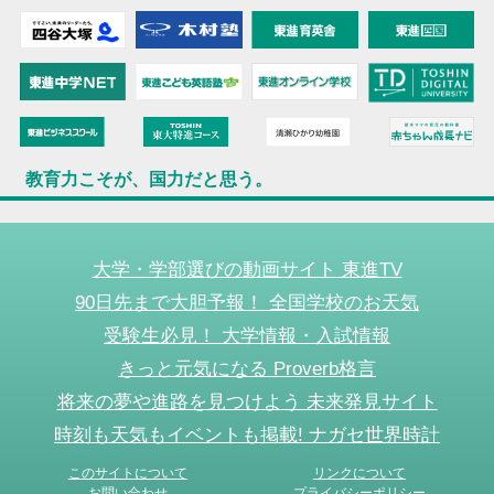
教育力こそが、国力だと思う。
大学・学部選びの動画サイト 東進TV
90日先まで大胆予報！ 全国学校のお天気
受験生必見！ 大学情報・入試情報
きっと元気になる Proverb格言
将来の夢や進路を見つけよう 未来発見サイト
時刻も天気もイベントも掲載! ナガセ世界時計
このサイトについて
リンクについて
お問い合わせ
プライバシーポリシー