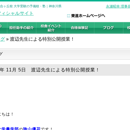
百合ヶ丘校 大学受験の予備校・塾｜神奈川県
永瀬昭幸 理事
ログ
»
渡辺先生による特別公開授業！
グ
19年 11月 5日 渡辺先生による特別公開授業！
にちは！
大学農学部
の
陰山優花
です！