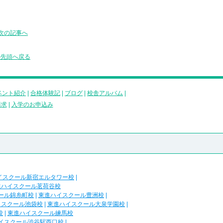
次の記事へ
の先頭へ戻る
ベント紹介
|
合格体験記
|
ブログ
|
校舎アルバム
|
請求
|
入学のお申込み
イスクール新宿エルタワー校
|
進ハイスクール茗荷谷校
ール錦糸町校
|
東進ハイスクール豊洲校
|
イスクール池袋校
|
東進ハイスクール大泉学園校
|
校
|
東進ハイスクール練馬校
イスクール渋谷駅西口校
|