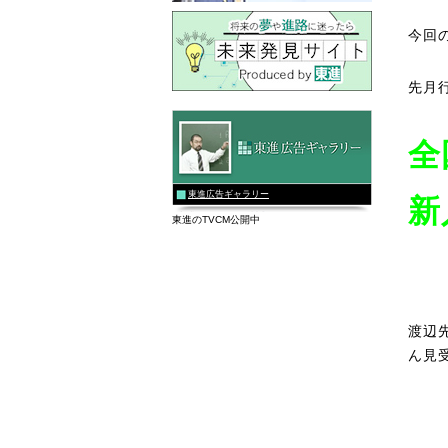
今回
先月
全
東進広告ギャラリー
新
東進のTVCM公開中
渡辺
ん見