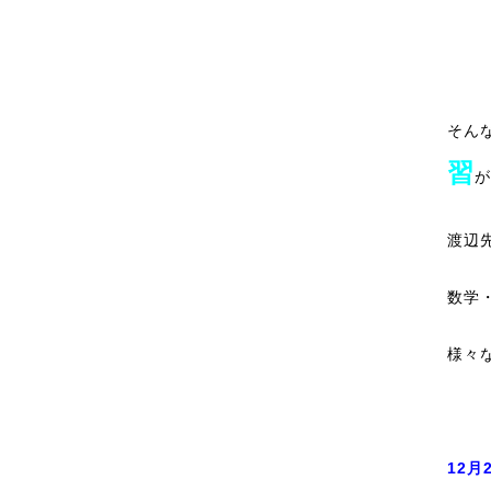
そん
習
が
渡辺
数学
様々
12月