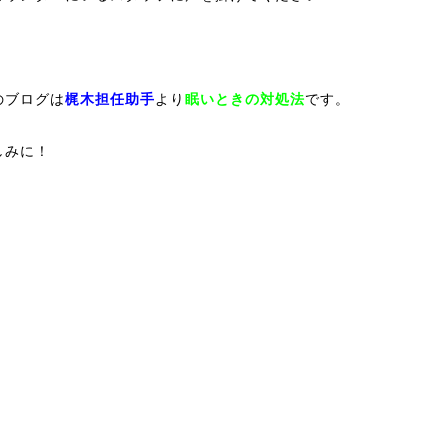
のブログは
梶木担任助手
より
眠いときの対処法
です。
しみに！