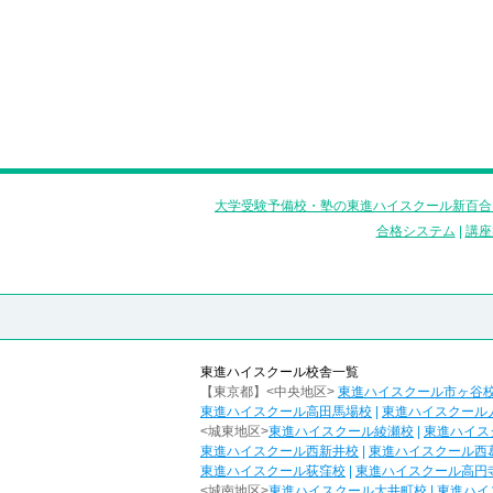
大学受験予備校・塾の東進ハイスクール新百合
合格システム
|
講座
東進ハイスクール校舎一覧
【東京都】<中央地区>
東進ハイスクール市ヶ谷
東進ハイスクール高田馬場校
|
東進ハイスクール
<城東地区>
東進ハイスクール綾瀬校
|
東進ハイス
東進ハイスクール西新井校
|
東進ハイスクール西
東進ハイスクール荻窪校
|
東進ハイスクール高円
<城南地区>
東進ハイスクール大井町校
|
東進ハイ