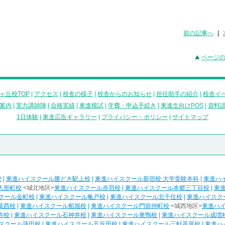
前の記事へ
|
ページ
ヶ丘校TOP
|
アクセス
|
校舎の様子
|
校舎からのお知らせ
|
担任助手の紹介
|
校舎イ
案内
|
実力講師陣
|
合格実績
|
東進模試
|
学費・申込手続き
|
東進生向けPOS
|
資料
1日体験
|
東進広告ギャラリー
|
プライバシー・ポリシー
|
サイトマップ
校
|
東進ハイスクール勝どき駅上校
|
東進ハイスクール新宿校 大学受験本科
|
東進ハ
人形町校
<城北地区>
東進ハイスクール赤羽校
|
東進ハイスクール本郷三丁目校
|
東
クール金町校
|
東進ハイスクール亀戸校
|
東進ハイスクール北千住校
|
東進ハイスク
葛西校
|
東進ハイスクール船堀校
|
東進ハイスクール門前仲町校
<城西地区>
東進ハ
寺校
|
東進ハイスクール石神井校
|
東進ハイスクール巣鴨校
|
東進ハイスクール成増
スクール蒲田校
|
東進ハイスクール五反田校
|
東進ハイスクール三軒茶屋校
|
東進ハ