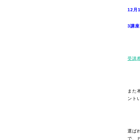
12月
3講座
受講
また
ント
選ば
で、