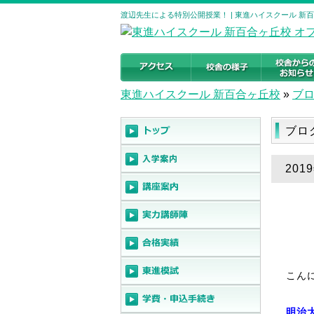
渡辺先生による特別公開授業！ | 東進ハイスクール 新
東進ハイスクール 新百合ヶ丘校
»
ブ
ブロ
20
こん
明治