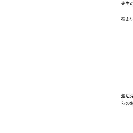
先生
程よ
渡辺
らの