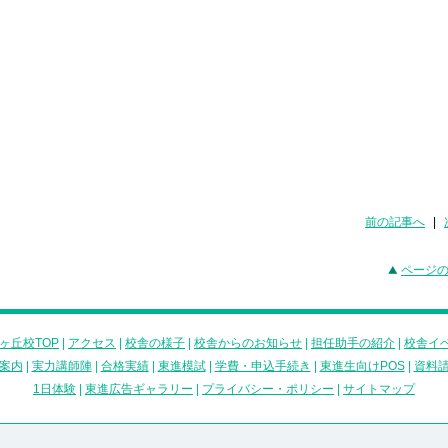
前の記事へ
|
ページ
ヶ丘校TOP
|
アクセス
|
校舎の様子
|
校舎からのお知らせ
|
担任助手の紹介
|
校舎イ
案内
|
実力講師陣
|
合格実績
|
東進模試
|
学費・申込手続き
|
東進生向けPOS
|
資料
1日体験
|
東進広告ギャラリー
|
プライバシー・ポリシー
|
サイトマップ