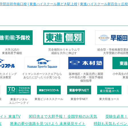
学部吉祥寺南口校
|
東進ハイスクール勝どき駅上校
|
東進ハイスクール新百合ヶ丘校
大学入試の
完全個別カリキュラムで
総合型・学校推薦型選
東進衛星予備校
成績を大巾に伸ばす
大学受験の早稲田
たスイミング
イトマンスポーツスクエアなら
阪神地区・大阪北摂に展開
小中高生の
水泳教室
あなたにぴったりが見つかる
小中高生の塾・現役予備校
東
個別指導
校
東進ビジネススクール
東進中学NET
東大特進コース
東進デジタル
ユニバーシティ
ト 東進TV
90日先まで大胆予報！ 全国学校のお天気
受験生必見！
言
将来の夢や進路を見つけよう 未来発見サイト
時刻も天気もイベン