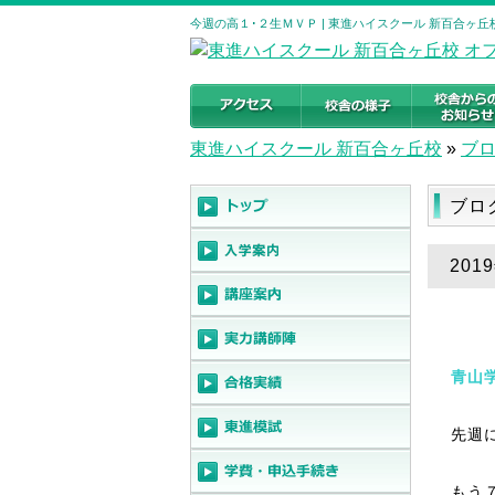
今週の高１･２生ＭＶＰ | 東進ハイスクール 新百合ヶ
東進ハイスクール 新百合ヶ丘校
»
ブ
ブロ
20
青山
先週
もう