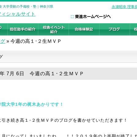
丘校 大学受験の予備校・塾｜神奈川県
永瀬昭幸 理事
ログ
»
今週の高１･２生ＭＶＰ
グ
19年 7月 6日 今週の高１･２生ＭＶＰ
学院大学1年の梶木あかりです！
に引き続き高１･２生ＭＶＰのブログを書かせていただきます！
７月になってしまいましたね、、！！２０１９年の上半期が終了し