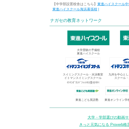
【中学部設置校舎はこちら】
東進ハイスクール中
東進ハイスクール海浜幕張校
|
ナガセの教育ネットワーク
大学受験の予備校
東進ハイスクール
スイミングスクール・水泳教室
九州を中心とし
イトマンスイミングスクール
スクール・
ｲﾄﾏﾝｸﾞﾗﾝﾄﾞﾌｨｯﾄﾈｽ受付中!
東進オンライン学
東進こども英語塾
大学・学部選びの動画サイ
きっと元気になる Proverb格