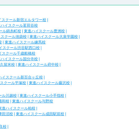
イスクール新宿エルタワー校
|
進ハイスクール茗荷谷校
ール錦糸町校
|
東進ハイスクール豊洲校
|
イスクール池袋校
|
東進ハイスクール大泉学園校
|
校
|
東進ハイスクール練馬校
イスクール渋谷駅西口校
|
イスクール千歳船橋校
進ハイスクール国分寺校
|
久留米校
|
東進ハイスクール府中校
|
ハイスクール新百合ヶ丘校
|
スクール平塚校
|
東進ハイスクール藤沢校
|
ール川越校
|
東進ハイスクール小手指校
|
浦和校
|
東進ハイスクール与野校
東進ハイスクール柏校
|
津田沼校
|
東進ハイスクール成田駅前校
|
良校
|