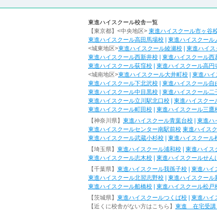
東進ハイスクール校舎一覧
【東京都】<中央地区>
東進ハイスクール市ヶ谷
東進ハイスクール高田馬場校
|
東進ハイスクール
<城東地区>
東進ハイスクール綾瀬校
|
東進ハイス
東進ハイスクール西新井校
|
東進ハイスクール西
東進ハイスクール荻窪校
|
東進ハイスクール高円
<城南地区>
東進ハイスクール大井町校
|
東進ハイ
東進ハイスクール下北沢校
|
東進ハイスクール自
東進ハイスクール中目黒校
|
東進ハイスクール二
東進ハイスクール立川駅北口校
|
東進ハイスクー
東進ハイスクール町田校
|
東進ハイスクール三鷹
【神奈川県】
東進ハイスクール青葉台校
|
東進ハ
東進ハイスクールセンター南駅前校
東進ハイス
東進ハイスクール武蔵小杉校
|
東進ハイスクール
【埼玉県】
東進ハイスクール浦和校
|
東進ハイス
東進ハイスクール志木校
|
東進ハイスクールせん
【千葉県】
東進ハイスクール我孫子校
|
東進ハイ
東進ハイスクール北習志野校
|
東進ハイスクール
東進ハイスクール船橋校
|
東進ハイスクール松戸
【茨城県】
東進ハイスクールつくば校
|
東進ハイ
【近くに校舎がない方はこちら】
東進 在宅受講