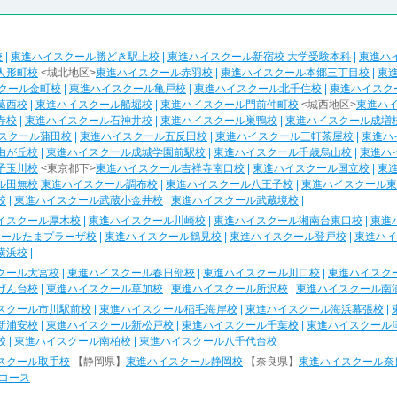
校
|
東進ハイスクール勝どき駅上校
|
東進ハイスクール新宿校 大学受験本科
|
東進ハ
人形町校
<城北地区>
東進ハイスクール赤羽校
|
東進ハイスクール本郷三丁目校
|
東
クール金町校
|
東進ハイスクール亀戸校
|
東進ハイスクール北千住校
|
東進ハイスク
葛西校
|
東進ハイスクール船堀校
|
東進ハイスクール門前仲町校
<城西地区>
東進ハ
寺校
|
東進ハイスクール石神井校
|
東進ハイスクール巣鴨校
|
東進ハイスクール成増
スクール蒲田校
|
東進ハイスクール五反田校
|
東進ハイスクール三軒茶屋校
|
東進ハ
由が丘校
|
東進ハイスクール成城学園前駅校
|
東進ハイスクール千歳烏山校
|
東進ハ
子玉川校
<東京都下>
東進ハイスクール吉祥寺南口校
|
東進ハイスクール国立校
|
東
ル田無校
東進ハイスクール調布校
|
東進ハイスクール八王子校
|
東進ハイスクール東
校
|
東進ハイスクール武蔵小金井校
|
東進ハイスクール武蔵境校
|
イスクール厚木校
|
東進ハイスクール川崎校
|
東進ハイスクール湘南台東口校
|
東進
クールたまプラーザ校
|
東進ハイスクール鶴見校
|
東進ハイスクール登戸校
|
東進ハイ
横浜校
|
クール大宮校
|
東進ハイスクール春日部校
|
東進ハイスクール川口校
|
東進ハイスク
げん台校
|
東進ハイスクール草加校
|
東進ハイスクール所沢校
|
東進ハイスクール南
スクール市川駅前校
|
東進ハイスクール稲毛海岸校
|
東進ハイスクール海浜幕張校
|
新浦安校
|
東進ハイスクール新松戸校
|
東進ハイスクール千葉校
|
東進ハイスクール
校
|
東進ハイスクール南柏校
|
東進ハイスクール八千代台校
スクール取手校
【静岡県】
東進ハイスクール静岡校
【奈良県】
東進ハイスクール奈
コース