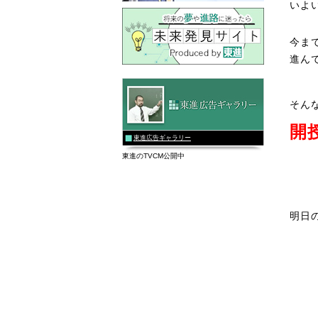
いよ
今ま
進ん
そん
開
東進広告ギャラリー
東進のTVCM公開中
明日