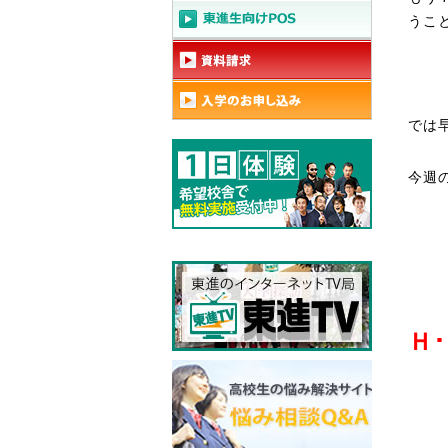
うこ
では
今週
Ｈ