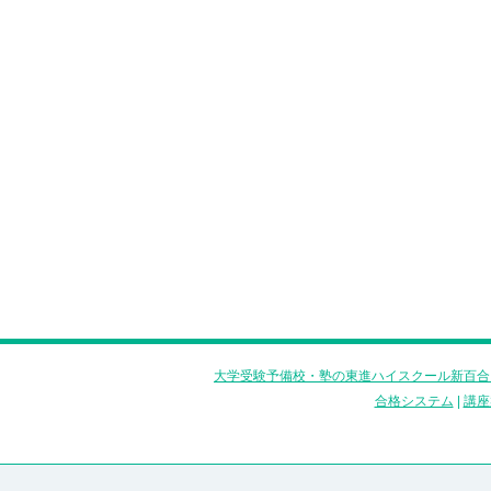
大学受験予備校・塾の東進ハイスクール新百合
合格システム
|
講座