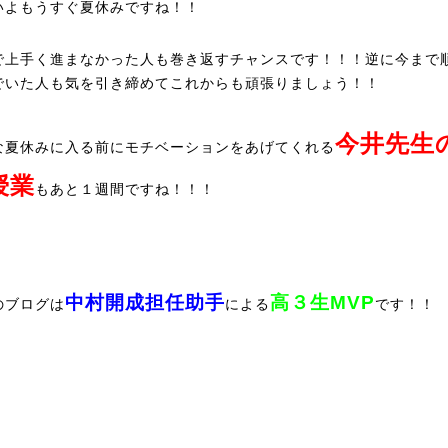
いよもうすぐ夏休みですね！！
で上手く進まなかった人も巻き返すチャンスです！！！逆に今まで
でいた人も気を引き締めてこれからも頑張りましょう！！
今井先生
な夏休みに入る前にモチベーションをあげてくれる
授業
もあと１週間ですね！！！
中村開成担任助手
高３生MVP
のブログは
による
です！！