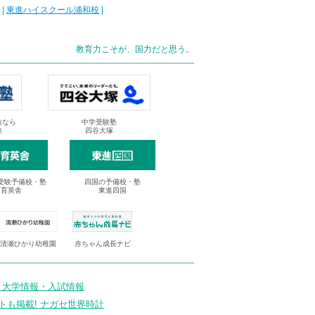
|
東進ハイスクール浦和校
|
教育力こそが、国力だと思う。
抜なら
中学受験塾
塾
四谷大塚
受験予備校・塾
四国の予備校・塾
進育英舎
東進四国
清瀬ひかり幼稚園
赤ちゃん成長ナビ
 大学情報・入試情報
トも掲載! ナガセ世界時計